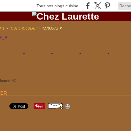
Tous nos blogs cuisine
TTE
>
TOUT CHOCOLAT !
>
42793572_P
2_P
 laurette82
GER