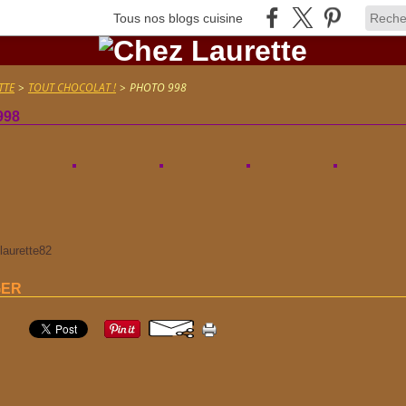
Tous nos blogs cuisine
TTE
>
TOUT CHOCOLAT !
>
PHOTO 998
998
 laurette82
GER