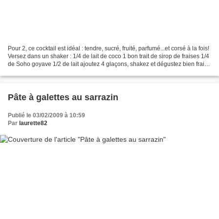
Pour 2, ce cocktail est idéal : tendre, sucré, fruité, parfumé...et corsé à la fois!
Versez dans un shaker : 1/4 de lait de coco 1 bon trait de sirop de fraises 1/4
de Soho goyave 1/2 de lait ajoutez 4 glaçons, shakez et dégustez bien frais
décorez de...
Pâte à galettes au sarrazin
Publié le 03/02/2009 à 10:59
Par
laurette82