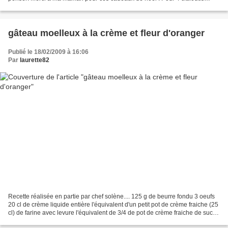
individuels : 12 tomates cerises...
gâteau moelleux à la crème et fleur d'oranger
Publié le 18/02/2009 à 16:06
Par
laurette82
Recette réalisée en partie par chef solène.... 125 g de beurre fondu 3 oeufs
20 cl de crème liquide entière l'équivalent d'un petit pot de crème fraiche (25
cl) de farine avec levure l'équivalent de 3/4 de pot de crème fraiche de sucre
1 cuillère à soupe...