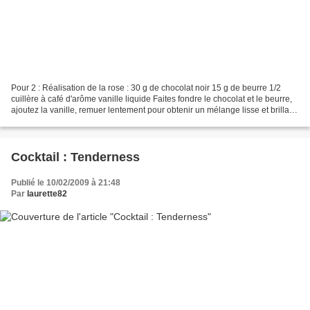
Pour 2 : Réalisation de la rose : 30 g de chocolat noir 15 g de beurre 1/2
cuillère à café d'arôme vanille liquide Faites fondre le chocolat et le beurre,
ajoutez la vanille, remuer lentement pour obtenir un mélange lisse et brillant.
Remplir des moules...
Cocktail : Tenderness
Publié le 10/02/2009 à 21:48
Par
laurette82