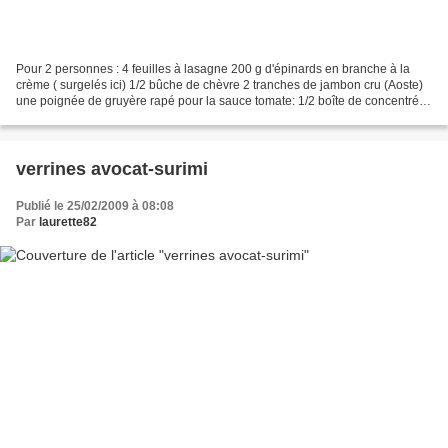
Pour 2 personnes : 4 feuilles à lasagne 200 g d'épinards en branche à la
crème ( surgelés ici) 1/2 bûche de chèvre 2 tranches de jambon cru (Aoste)
une poignée de gruyère rapé pour la sauce tomate: 1/2 boîte de concentré
de tomate 2 cuillères à soupe...
verrines avocat-surimi
Publié le 25/02/2009 à 08:08
Par
laurette82