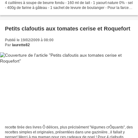
4 cuillères à soupe de beurre fondu - 160 ml de lait - 1 yaourt nature 0% - sel
- 400g de farine à gâteau - 1 sachet de levure de boulanger - Pour la farce:
du jambon ou du...
Petits clafoutis aux tomates cerise et Roquefort
Publié le 19/02/2009 à 08:00
Par
laurette82
recette tirée des livres Ô délices, plus précisément "légumes crÔquants", des
recettes simples et originales, présentées dans une gazinière...il fallait y
penser! Merci à ma maman pour ces cadeaux de noel ! Pour 4 clafoutis