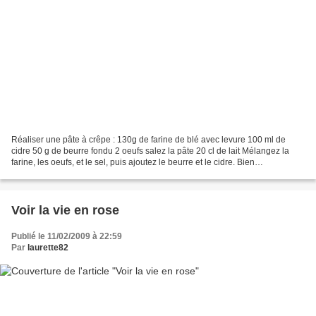
Réaliser une pâte à crêpe : 130g de farine de blé avec levure 100 ml de
cidre 50 g de beurre fondu 2 oeufs salez la pâte 20 cl de lait Mélangez la
farine, les oeufs, et le sel, puis ajoutez le beurre et le cidre. Bien
homogénéiser le mélange. Ajoutez...
Voir la vie en rose
Publié le 11/02/2009 à 22:59
Par
laurette82