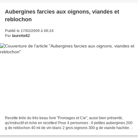
Aubergines farcies aux oignons, viandes et
reblochon
Publié le 17/02/2009 à 08:24
Par
laurette82
Recette tirée du très beau livre "Fromages et Cie", aussi bien présenté,
qu'instructif et riche en recettes! Pour 4 personnes : 4 petites aubergines 200
g de reblochon 40 ml de vin blanc 2 gros oignons 300 g de viande hachée
huile d'olive Enlever le chapeau...