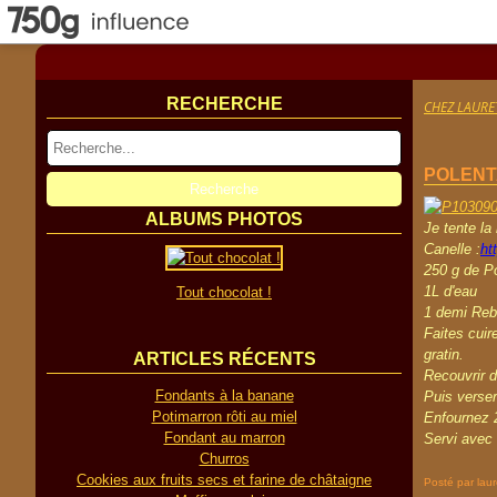
RECHERCHE
CHEZ LAURE
POLENT
ALBUMS PHOTOS
Je tente la
Canelle :
ht
250 g de P
1L d'eau
Tout chocolat !
1 demi Reb
Faites cuir
gratin.
ARTICLES RÉCENTS
Recouvrir 
Fondants à la banane
Puis verser
Potimarron rôti au miel
Enfournez 
Fondant au marron
Servi avec
Churros
Cookies aux fruits secs et farine de châtaigne
Posté par lau