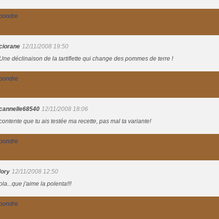
pondre
ciorane
12/11/2008 19:50
Une déclinaison de la tartiflette qui change des pommes de terre !
pondre
cannelle68540
12/11/2008 18:06
contente que tu ais testée ma recette, pas mal ta variante!
pondre
lory
12/11/2008 12:50
ola...que j'aime la polenta!!!
pondre