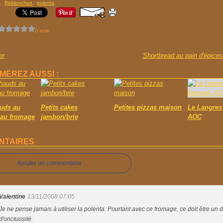
,
Reblonchon
,
polenta
0 vote
er
Shortbread au pain d'épices
MEREZ AUSSI :
uds au
Petits cakes
Petites pizzas maison
Le Langres
 au fromage
jambon/brie
AOC
NTAIRES
Ajouter un commentaire
Valentine
13/11/2008 07:05
Je ne pense jamais à utiliser la polenta. Pourtant avec ce fromage, ce doit être un d
d'onctuosité.