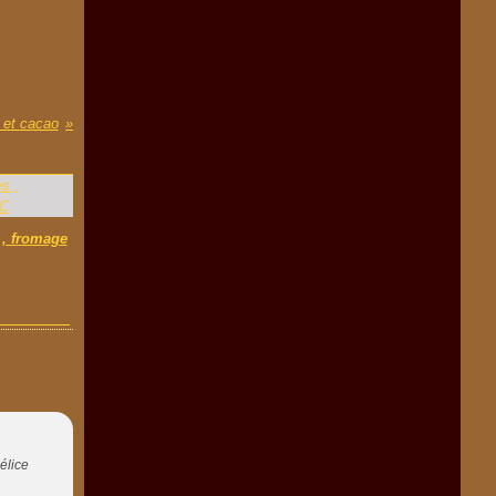
 et cacao
 , fromage
élice