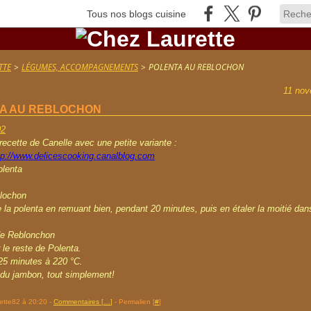
Tous nos blogs cuisine
TTE
>
LÉGUMES, ACCOMPAGNEMENTS
>
POLENTA AU REBLOCHON
11 nov
A AU REBLOCHON
 recette de Canelle avec une petite variante :
tp://www.delicescooking.canalblog.com
olenta
lochon
e la polenta en remuant bien, pendant 20 minutes, puis en étaler la moitié dan
de Reblonchon
 le reste de Polenta.
25 minutes à 220 °C.
 du jambon, tout simplement!
rette82 à 20:20 -
Commentaires [
…
]
- Permalien [
#
]