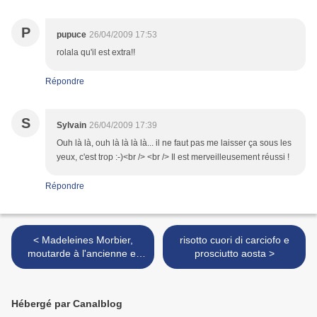
P
pupuce
26/04/2009 17:53
rolala qu'il est extra!!
Répondre
S
Sylvain
26/04/2009 17:39
Ouh là là, ouh là là là là... il ne faut pas me laisser ça sous les
yeux, c'est trop :-)<br /> <br /> Il est merveilleusement réussi !
Répondre
< Madeleines Morbier,
risotto cuori di carciofo e
moutarde à l'ancienne et
prosciutto aosta >
jambon
Hébergé par Canalblog