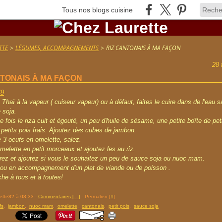
Tous nos blogs cuisine
TTE
>
LÉGUMES, ACCOMPAGNEMENTS
>
RIZ CANTONAIS À MA FAÇON
28 
NTONAIS À MA FAÇON
z Thaï à la vapeur ( cuiseur vapeur) ou à défaut, faites le cuire dans de l'eau 
 soja.
e fois le riza cuit et égouté, un peu d'huile de sésame, une petite boîte de pet
petits pois frais. Ajoutez des cubes de jambon.
e 3 oeufs en omelette, salez.
'omelette en petit morceaux et ajoutez les au riz.
rez et ajoutez si vous le souhaitez un peu de sauce soja ou nuoc mam.
l ou en accompagnement d'un plat de viande ou de poisson .
he à tous et à toutes!
rette82 à 08:33 -
Commentaires [
…
]
- Permalien [
#
]
fs
,
jambon
,
nuoc mam
,
omelette
,
cantonais
,
petit pois
,
sauce soja