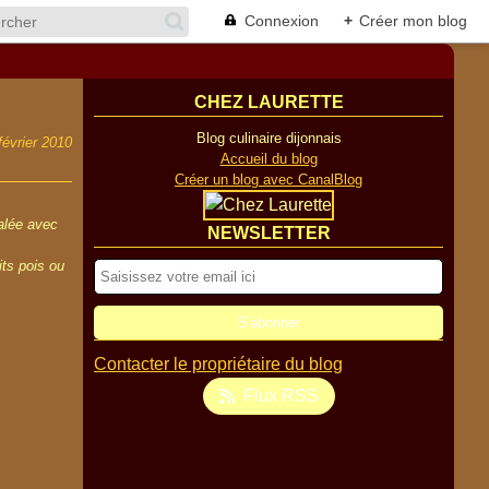
Connexion
+
Créer mon blog
CHEZ LAURETTE
Blog culinaire dijonnais
février 2010
Accueil du blog
Créer un blog avec CanalBlog
salée avec
NEWSLETTER
its pois ou
Contacter le propriétaire du blog
Flux RSS