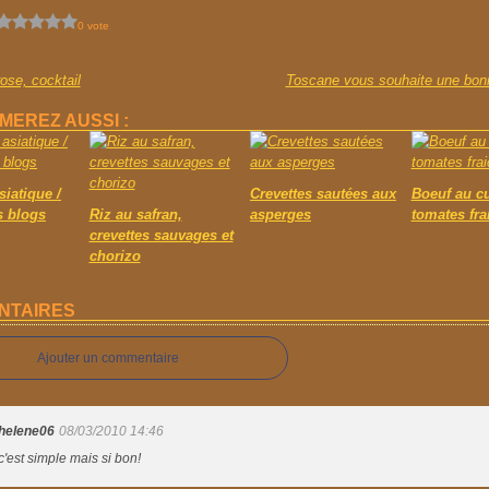
0 vote
rose, cocktail
Toscane vous souhaite une bonne
MEREZ AUSSI :
siatique /
Crevettes sautées aux
Boeuf au cu
s blogs
Riz au safran,
asperges
tomates fra
crevettes sauvages et
chorizo
NTAIRES
Ajouter un commentaire
helene06
08/03/2010 14:46
c'est simple mais si bon!