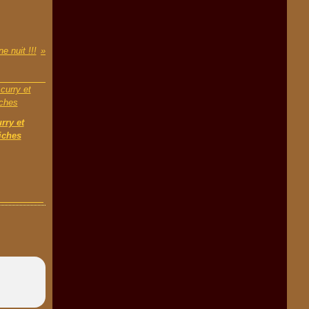
 nuit !!!
rry et
iches