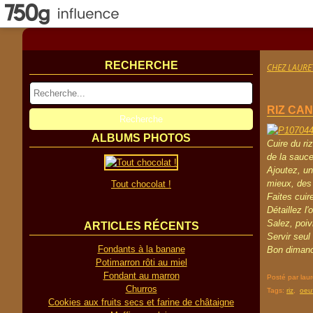
RECHERCHE
CHEZ LAURE
RIZ CA
ALBUMS PHOTOS
Cuire du ri
de la sauce
Ajoutez, un
mieux, des 
Tout chocolat !
Faites cuir
Détaillez l
Salez, poiv
ARTICLES RÉCENTS
Servir seu
Fondants à la banane
Bon dimanc
Potimarron rôti au miel
Fondant au marron
Posté par lau
Churros
Tags:
riz
,
oeu
Cookies aux fruits secs et farine de châtaigne