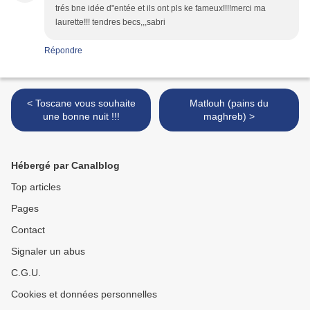
trés bne idée d"entée et ils ont pls ke fameux!!!!merci ma
laurette!!! tendres becs,,,sabri
Répondre
< Toscane vous souhaite
Matlouh (pains du
une bonne nuit !!!
maghreb) >
Hébergé par Canalblog
Top articles
Pages
Contact
Signaler un abus
C.G.U.
Cookies et données personnelles