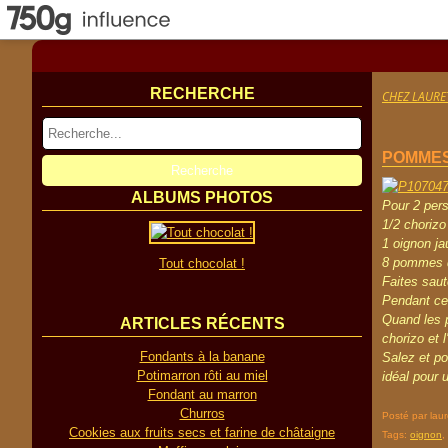
RECHERCHE
CHEZ LAURE
POMMES
ALBUMS PHOTOS
Pour 2 per
1/2 chorizo 
1 oignon ja
8 pommes d
Tout chocolat !
Faites sau
Pendant ce 
Quand les p
ARTICLES RÉCENTS
chorizo et l
Fondants à la banane
Salez et po
Potimarron rôti au miel
idéal pour 
Fondant au marron
Churros
Posté par lau
Cookies aux fruits secs et farine de châtaigne
Tags:
oignon