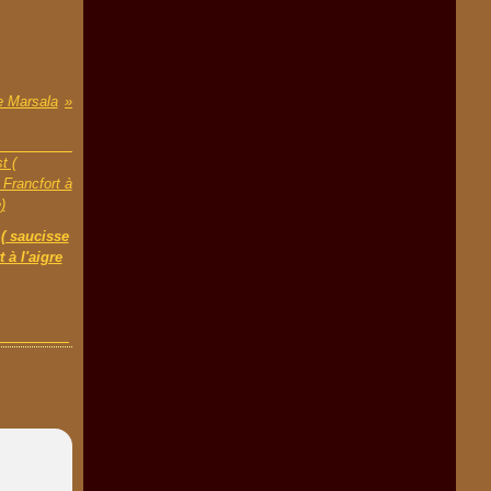
e Marsala
( saucisse
 à l'aigre