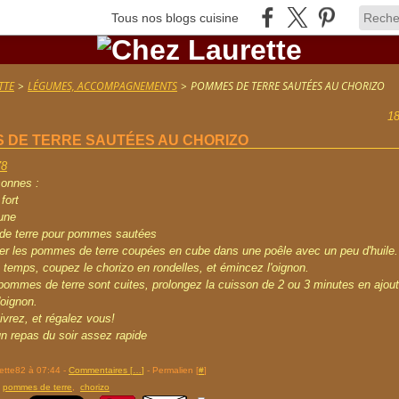
Tous nos blogs cuisine
TTE
>
LÉGUMES, ACCOMPAGNEMENTS
>
POMMES DE TERRE SAUTÉES AU CHORIZO
1
 DE TERRE SAUTÉES AU CHORIZO
sonnes :
fort
une
e terre pour pommes sautées
ter les pommes de terre coupées en cube dans une poêle avec un peu d'huile.
temps, coupez le chorizo en rondelles, et émincez l'oignon.
ommes de terre sont cuites, prolongez la cuisson de 2 ou 3 minutes en ajout
'oignon.
ivrez, et régalez vous!
un repas du soir assez rapide
rette82 à 07:44 -
Commentaires [
…
]
- Permalien [
#
]
,
pommes de terre
,
chorizo