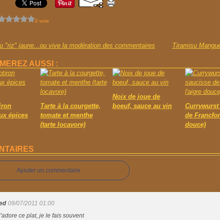
0 vote
du "riz" jaune...ou vive la modération des commentaires
Tiramisu Mangu
MEREZ AUSSI :
Noix de joue de
iron
Tarte à la courgette,
boeuf, sauce au vin
Currywurst 
aux épices
tomate et menthe
de Francfort
(tarte locavore)
douce)
NTAIRES
Ajouter un commentaire
ed
09/07/2011 01:00
j'adore ce plat, je le fais souvent