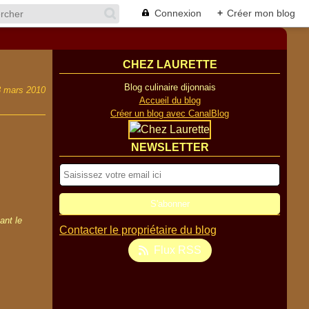
Connexion
+
Créer mon blog
CHEZ LAURETTE
Blog culinaire dijonnais
8 mars 2010
Accueil du blog
Créer un blog avec CanalBlog
NEWSLETTER
ant le
Contacter le propriétaire du blog
Flux RSS