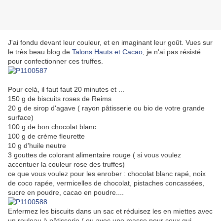
J'ai fondu devant leur couleur, et en imaginant leur goût. Vues sur
le très beau blog de
Talons Hauts et Cacao
, je n'ai pas résisté
pour confectionner ces truffes.
Pour celà, il faut faut 20 minutes et ...
150 g de biscuits roses de Reims
20 g de sirop d'agave ( rayon pâtisserie ou bio de votre grande
surface)
100 g de bon chocolat blanc
100 g de crème fleurette
10 g d'huile neutre
3 gouttes de colorant alimentaire rouge ( si vous voulez
accentuer la couleur rose des truffes)
ce que vous voulez pour les enrober : chocolat blanc rapé, noix
de coco rapée, vermicelles de chocolat, pistaches concassées,
sucre en poudre, cacao en poudre....
Enfermez les biscuits dans un sac et réduisez les en miettes avec
un rouleau à pâtisserie ( ou avec une masse pour ceux qui