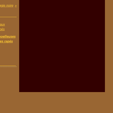
gie noire
oelleuses
es rapés