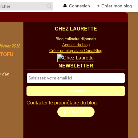
Connexion
+
Créer mon blog
CHEZ LAURETTE
Blog culinaire dijonnais
Accueil du blog
février 2018
Créer un blog avec CanalBlog
 TOFU
NEWSLETTER
s d'un
Contacter le propriétaire du blog
Flux RSS