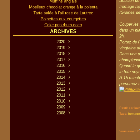
Bouillon d
Muffins anglais
fromage rap
Moelleux chocolat orange à la polenta
(Graines d
Tarte salée à l'ail rose de Lautrec
Polpettes aux courgettes
Couper les 
Cake-pop rhum-coco
dans un pla
ARCHIVES
2h.
2020
Portez de l
Décembre
2019
(1)
vingtaine d
Novembre
Novembre
2018
(2)
(2)
Dans une pe
Décembre
Octobre
2017
Février
(3)
(2)
(1)
champignon
Novembre
2016
Août
Mai
(1)
(2)
(3)
Quand le qu
Décembre
2015
Juillet
Mars
Juin
(3)
(2)
(1)
(7)
le tofu soy
Novembre
Décembre
2014
Février
Mai
Mai
(1)
(1)
(2)
(2)
(1)
A 15 minute
Septembre
Décembre
Octobre
2013
Janvier
Mars
Avril
(1)
(2)
(2)
(4)
(1)
(2)
parsemez de
Novembre
Décembre
2012
Février
Juillet
Juillet
Mars
(2)
(3)
(1)
(5)
(2)
(1)
Septembre
Décembre
Octobre
2011
Janvier
Février
Mars
Juin
(4)
(4)
(2)
(2)
(1)
(2)
(1)
Septembre
Novembre
Décembre
2010
Février
Août
Mai
(3)
(5)
(8)
(3)
(7)
(5)
Décembre
Novembre
Octobre
2009
Janvier
Août
Avril
Juin
(3)
(4)
(6)
(2)
(5)
(14)
(5)
Posté par lau
Novembre
Septembre
Décembre
Octobre
2008
Juillet
Mars
Mars
(7)
(2)
(1)
(15)
(13)
(1)
(9)
Tags:
fromage
Décembre
Septembre
Novembre
Octobre
Février
Août
Juin
(2)
(7)
(10)
(1)
(25)
(2)
(6)
Septembre
Novembre
Octobre
Juillet
Août
Mai
(4)
(9)
(2)
(9)
(50)
(11)
Septembre
Octobre
Juillet
Août
Mars
Juin
(16)
(7)
(8)
(7)
(48)
(6)
Vous aimez ?
Janvier
Juillet
Août
Mai
Juin
(10)
(11)
(9)
(15)
(3)