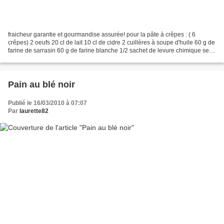
fraicheur garantie et gourmandise assurée! pour la pâte à crêpes : ( 6
crêpes) 2 oeufs 20 cl de lait 10 cl de cidre 2 cuillères à soupe d'huile 60 g de
farine de sarrasin 60 g de farine blanche 1/2 sachet de levure chimique sel,
poivre Mélangez les farines,...
Pain au blé noir
Publié le 16/03/2010 à 07:07
Par
laurette82