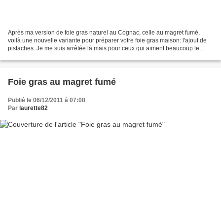
Après ma version de foie gras naturel au Cognac, celle au magret fumé,
voilà une nouvelle variante pour préparer votre foie gras maison: l'ajout de
pistaches. Je me suis arrêtée là mais pour ceux qui aiment beaucoup le
sucré salé on peut aussi ajouter...
Foie gras au magret fumé
Publié le 06/12/2011 à 07:08
Par
laurette82