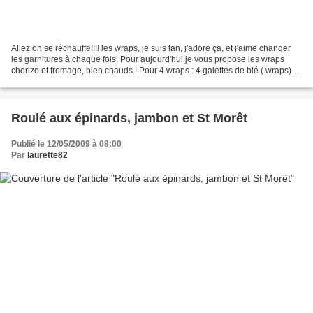
Allez on se réchauffe!!!! les wraps, je suis fan, j'adore ça, et j'aime changer
les garnitures à chaque fois. Pour aujourd'hui je vous propose les wraps
chorizo et fromage, bien chauds ! Pour 4 wraps : 4 galettes de blé ( wraps)
1/2 chorizo fort quelques...
Roulé aux épinards, jambon et St Morêt
Publié le 12/05/2009 à 08:00
Par
laurette82