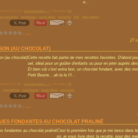
e...
rette82 à 10:33 -
Commentaires [
…
]
- Permalien [
#
]
hocolat blanc
,
framboises
,
sucre glace
,
ganache
,
fête
,
pâte sablée
0 vote
27 o
SON (AU CHOCOLAT)
Cette recette fait partie de mes recettes favorites. D'abord pour
uel, idéal pour un goûter d'enfants ou pour en jeter auprès des
Et bien sûr c'est extra bon, un chocolat fondant, avec des m
Petit Beurre....ah la la !!!...
rette82 à 07:59 -
Commentaires [
…
]
- Permalien [
#
]
t
,
chamallows
,
petit beurre
,
sucre glace
,
saucisson
0 vote
UES FONDANTES AU CHOCOLAT PRALINÉ
C'est le première fois que je me lance dans le
on, je vous livre donc la recette, pour des me