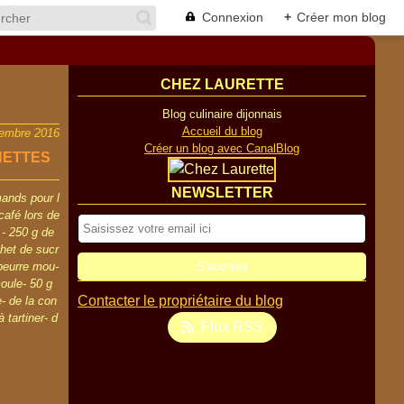
Connexion
+
Créer mon blog
CHEZ LAURETTE
Blog culinaire dijonnais
Accueil du blog
embre 2016
Créer un blog avec CanalBlog
NETTES
NEWSLETTER
ands pour l
café lors de
 - 250 g de
chet de sucr
 beurre mou-
oule- 50 g
Contacter le propriétaire du blog
- de la con
à tartiner- d
Flux RSS