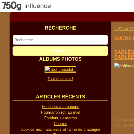
RECHERCHE
CHEZ LAURE
SUCRE 
SABLÉS
SABLÉE
ALBUMS PHOTOS
Tout chocolat !
ARTICLES RÉCENTS
Fondants à la banane
Potimarron rôti au miel
Fondant au marron
Posté par lau
Churros
Tags:
chocola
Cookies aux fruits secs et farine de châtaigne