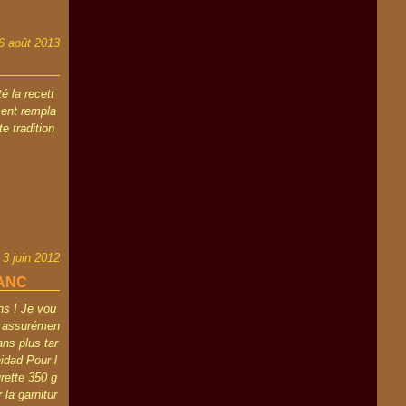
6 août 2013
é la recett
ment rempla
te tradition
3 juin 2012
ANC
ns ! Je vou
rt assurémen
ans plus tar
nidad Pour l
rette 350 g
la garnitur