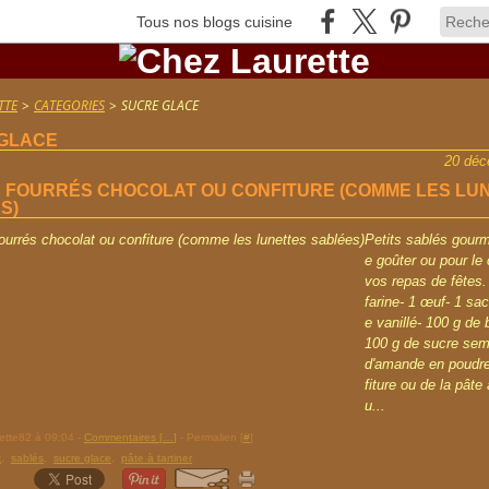
Tous nos blogs cuisine
TTE
>
CATEGORIES
>
SUCRE GLACE
GLACE
20 déc
 FOURRÉS CHOCOLAT OU CONFITURE (COMME LES LU
S)
Petits sablés gourm
e goûter ou pour le 
vos repas de fêtes.
farine- 1 œuf- 1 sa
e vanillé- 100 g de
100 g de sucre sem
d'amande en poudre
fiture ou de la pâte 
u...
rette82 à 09:04 -
Commentaires [
…
]
- Permalien [
#
]
t
,
sablés
,
sucre glace
,
pâte à tartiner