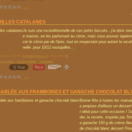
0 vote
ILLES CATALANES
Je suis une inconditionnelle de ces petits biscuits...j'ai donc tent
e maison, en les parfumant au citron, mais vous pouvez égale
cer le citron par de l'anis, tout en respectant pour autant la recet
nelle. pour 10/12 rousquilles...
rette82 à 08:05 -
Commentaires [
…
]
- Permalien [
#
]
sucre glace
,
biscuit catalan
,
rousquilles
0 vote
SABLÉE AUX FRAMBOISES ET GANACHE CHOCOLAT BL
Bonne fête à toutes les mama
s propose d'ailleurs un desse
t idéal pour cette occasion ! S
der, la recette, inspirée par Tri
a ganache 150 g de crème fleu
de chocolat blanc dessert Pour 