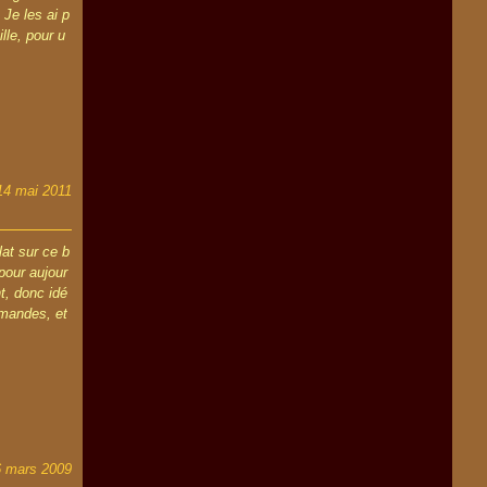
 Je les ai p
lle, pour u
14 mai 2011
at sur ce b
pour aujour
t, donc idé
amandes, et
6 mars 2009