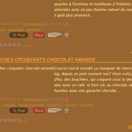
quantes à l'extérieur et moelleuse à l'intérieur.
arfumées avec un peu d'arôme naturel de vani
n goût plus prononcé...
rette82 à 08:15 -
Commentaires [
…
]
- Permalien [
#
]
oeuf
,
sucre glace
,
meringues
0 vote
CHES CROQUANTS CHOCOLAT AMANDE
Coucou tout le monde! ça manquait de chocol
log, depuis un petit moment non? Alors voilà 
d'hui, des bouchées, qui croquent sous la den
ales avec un café, et bien sûr, au chocolat, 
fourrées avec une ganache chocolat....
rette82 à 13:28 -
Commentaires [
…
]
- Permalien [
#
]
t
,
amandes
,
poudre d'amandes
,
sucre glace
,
ganache
,
croquants
0 vote
2