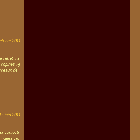
ctobre 2011
 l'effet vis
 copines :-)
orceaux de
12 juin 2011
ur confecti
ringues cro