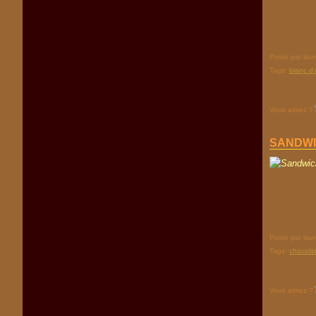
Posté par lau
Tags:
blanc d'
Vous aimez ?
SANDWI
Posté par lau
Tags:
chocola
Vous aimez ?