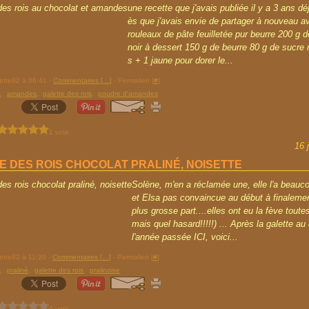
une recette que j'avais publiée il y a 3 ans dé
ès que j'avais envie de partager à nouveau a
rouleaux de pâte feuilletée pur beurre 200 g 
noir à dessert 150 g de beurre 80 g de sucre 
s + 1 jaune pour dorer le...
rette82 à 06:41 -
Commentaires [
…
]
- Permalien [
#
]
t
,
amandes
,
galette des rois
,
poudre d'amandes
1 vote
16 
E DES ROIS CHOCOLAT PRALINÉ, NOISETTE
Solène, m'en a réclamée une, elle l'a beauc
et Elsa pas convaincue au début à finaleme
plus grosse part....elles ont eu la fève toute
mais quel hasard!!!!!) ... Après la galette au
l'année passée ICI, voici...
rette82 à 11:20 -
Commentaires [
…
]
- Permalien [
#
]
t
,
praliné
,
galette des rois
,
pralinoise
0 vote