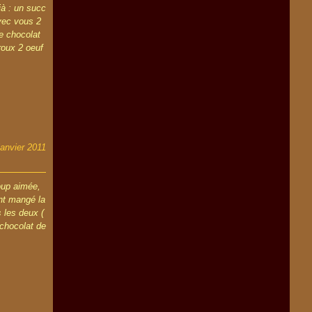
jà : un succ
vec vous 2
de chocolat
roux 2 oeuf
janvier 2011
oup aimée,
nt mangé la
s les deux (
 chocolat de