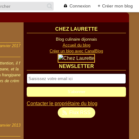
Connexion
+
Créer mon blog
CHEZ LAURETTE
Blog culinaire dijonnais
Accueil du blog
janvier 2017
Créer un blog avec CanalBlog
ention, il f
NEWSLETTER
ipane, et la
 frangipane
ers de crèm
Contacter le propriétaire du blog
Flux RSS
janvier 2013