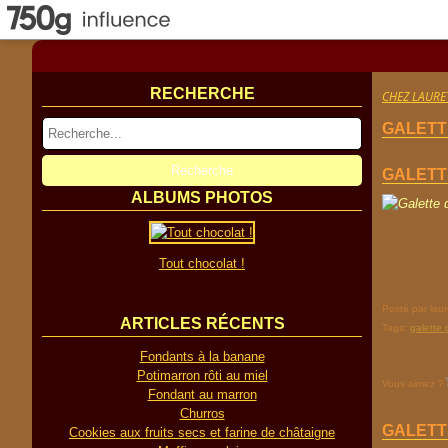
RECHERCHE
CHEZ LAURE
GALETT
GALETT
ALBUMS PHOTOS
Tout chocolat !
Posté par laur
ARTICLES RÉCENTS
Tags:
galette 
Fondants à la banane
Potimarron rôti au miel
Vous aimez ?
Fondant au marron
Churros
GALETT
Cookies aux fruits secs et farine de châtaigne