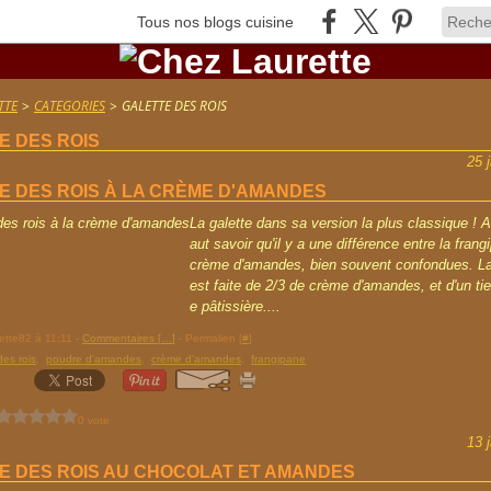
Tous nos blogs cuisine
TTE
>
CATEGORIES
>
GALETTE DES ROIS
E DES ROIS
25 
E DES ROIS À LA CRÈME D'AMANDES
La galette dans sa version la plus classique ! Att
aut savoir qu'il y a une différence entre la frang
crème d'amandes, bien souvent confondues. La
est faite de 2/3 de crème d'amandes, et d'un ti
e pâtissière....
ette82 à 11:11 -
Commentaires [
…
]
- Permalien [
#
]
des rois
,
poudre d'amandes
,
crème d'amandes
,
frangipane
0 vote
13 
E DES ROIS AU CHOCOLAT ET AMANDES