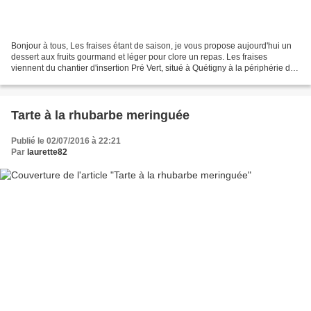
Bonjour à tous, Les fraises étant de saison, je vous propose aujourd'hui un
dessert aux fruits gourmand et léger pour clore un repas. Les fraises
viennent du chantier d'insertion Pré Vert, situé à Quétigny à la périphérie de
Dijon, et géré par la Croix...
Tarte à la rhubarbe meringuée
Publié le 02/07/2016 à 22:21
Par
laurette82