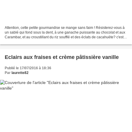
Attention, cette petite gourmandise se mange sans faim ! Résisterez-vous à
un sablé qui fond sous la dent, à une ganache puissante au chocolat et aux
Carambar, et au croustillant du riz soufflé et des éclats de cacahuète? c'est
ce que nous allons voir...
Eclairs aux fraises et crème pâtissière vanille
Publié le 17/07/2016 à 18:36
Par
laurette82