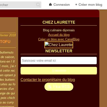
Connexion
+
Créer mon blog
CHEZ LAURETTE
Blog culinaire dijonnais
Accueil du blog
février 2018
Créer un blog avec CanalBlog
 TOFU
NEWSLETTER
butternuts
 de saison,
tons-en ! Il
 mois, j'ai r
sé cette rec
 en optant p
Contacter le propriétaire du blog
des buttern
cuites au fo
Flux RSS
farcies d'un
nge de qui
 pois chich
fu au curry
champignon