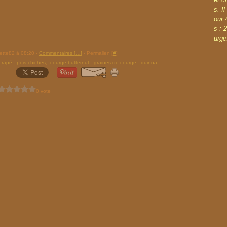
s. I
our 
s : 
urge
rette82 à 08:20 -
Commentaires [
…
]
- Permalien [
#
]
 rapé
,
pois chiches
,
courge butternut
,
graines de courge
,
quinoa
0 vote