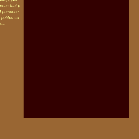
l vous faut p
4 personne
2 petites co
s...