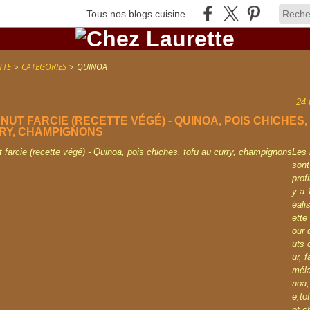
Tous nos blogs cuisine
TTE
>
CATEGORIES
>
QUINOA
24 
UT FARCIE (RECETTE VÉGÉ) - QUINOA, POIS CHICHES,
RY, CHAMPIGNONS
Les 
sont
profi
y a 1
éali
ette
our 
uts 
ur, 
méla
noa,
e,to
et 