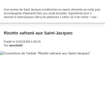
Une verrine de Saint Jacques et pétoncles en sauce citronnée au noilly prat,
accompagnée d'épinards frais aux oeufs brouillés. Ingrédients pour 3
verrines 6 saint jacques 200 g de pétoncles 1 citron 10 cl de crème + une
cuillère à soupe 2 cuillères à...
Risotto safrané aux Saint-Jacques
Publié le 01/03/2009 à 08:55
Par
laurette82