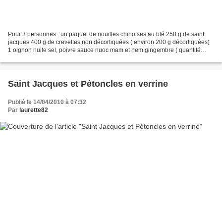
Pour 3 personnes : un paquet de nouilles chinoises au blé 250 g de saint
jacques 400 g de crevettes non décortiquées ( environ 200 g décortiquées)
1 oignon huile sel, poivre sauce nuoc mam et nem gingembre ( quantité
selon votre goût) Faites cuire les...
Saint Jacques et Pétoncles en verrine
Publié le 14/04/2010 à 07:32
Par
laurette82