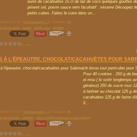
eurre de cacahuètes 15 cl de lait de coco quelques gouttes d
piment sel, poivre sauce nem facultatif : sésame Découpez le
petits cubes. Faites le cuire dans un...
rette82 à 07:58 -
Commentaires [
…
]
- Permalien [
#
]
de cacahuètes
,
poulet
,
lait de coco
,
sésame
0 vote
S À L'ÉPEAUTRE, CHOCOLAT/CACAHUÈTES POUR SAB
Un bisou tout particulier pour S
Pour 40 cookies : 250 g de be
el mou ( le sortir longtemps av
gérateur) 250 de sucre roux 1
à tartiner au chocolat 125 g d
cacahuètes 125 g de farine d'
0...
rette82 à 07:53 -
Commentaires [
…
]
- Permalien [
#
]
de cacahuètes
,
cookies
,
pâte à tartiner chocolat au lait cadbury
0 vote