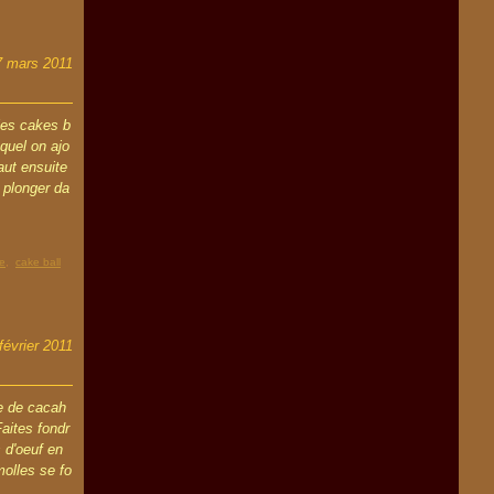
7 mars 2011
les cakes b
uquel on ajo
faut ensuite
s plonger da
he
,
cake ball
février 2011
re de cacah
aites fondr
 d'oeuf en
molles se fo