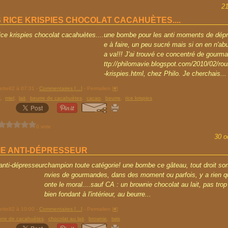
2
 RICE KRISPIES CHOCOLAT CACAHUÈTES....
une bombe pour les anti moments de déprim
e à faire, un peu sucré mais si on en n'ab
a va!!! J'ai trouvé ce concentré de gourm
ttp://philomavie.blogspot.com/2010/02/rou
-krispies.html, chez Philo. Je cherchais...
rette82 à 07:31 -
Commentaires [
…
]
- Permalien [
#
]
t
,
miel
,
lait
,
beurre de cacahuètes
,
cacao
,
beurre
,
rice krispies
0 vote
30 o
E ANTI-DÉPRESSEUR
champion toute catégorie! une bombe ce gâteau, tout droit sor
nvies de gourmandes, dans des moment ou parfois, y a rien q
onte le moral....sauf CA : un brownie chocolat au lait, pas trop
bien fondant à l'intérieur, au beurre...
rette82 à 10:00 -
Commentaires [
…
]
- Permalien [
#
]
rre de cacahuètes
,
chocolat au lait
,
brownie
,
twix