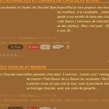
S CACAHUÈTES ET CHUNKS DE CHOCOLAT BLANC
Aujourd'hui je vous propose une rece
ies moelleux, à la cacahuète....j'adore
ajouté à ma recette de base des ch
colat blancs ( morceaux de chocolat 
ue des pépites). Allez c'est parti : 1
e roux 50...
rette82 à 07:51 -
Commentaires [
…
]
- Permalien [
#
]
t blanc
,
beurre de cacahuètes
,
cacahuètes
,
cookies
,
chunks
Save
0
0 vote
ES CHOCOLAT MAISON
Mes premiers chocolats! 3 versions : Lemon curd / meri
de marron / Petit-Beurre de Lu Beurre de cacahuète / Rice
e premier essai est pas mal du tout, mais la prochaine fois,
un fourrage chocolat, avec une sorte de ganache,...
rette82 à 11:45 -
Commentaires [
…
]
- Permalien [
#
]
e
,
beurre de cacahuètes
,
chocolat au lait
,
petit beurre
,
crème de marrons
,
lemon curd
,
bouch
lat noir