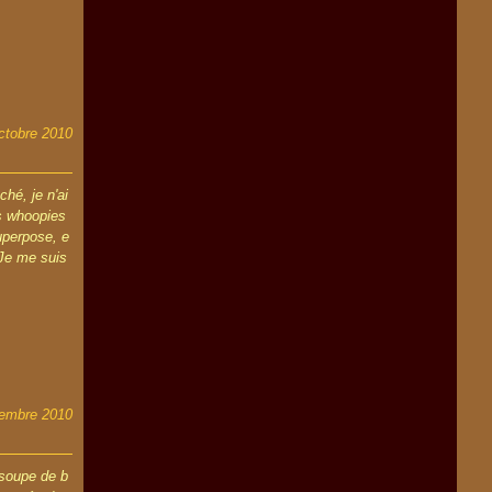
ctobre 2010
ché, je n'ai
s whoopies
uperpose, e
.Je me suis
tembre 2010
 soupe de b