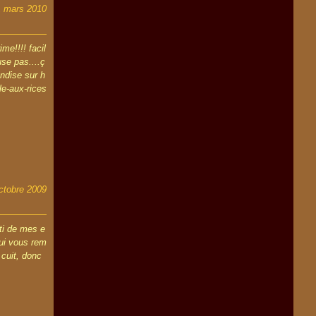
1 mars 2010
e!!!! facil
use pas....ç
andise sur h
le-aux-rices
ctobre 2009
ti de mes e
ui vous rem
 cuit, donc