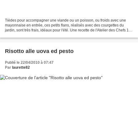
Tièdes pour accompagner une viande ou un poisson, ou froids avec une
mayonnaise en entrée, ces petits flans, réalisés avec des courgettes du
jardin, sont très frais, idéaux pour l'été. Une recette de l'Atelier des Chefs 1
échalote 1 gousse d'ail 900 g...
Risotto alle uova ed pesto
Publié le 22/04/2010 à 07:47
Par
laurette82