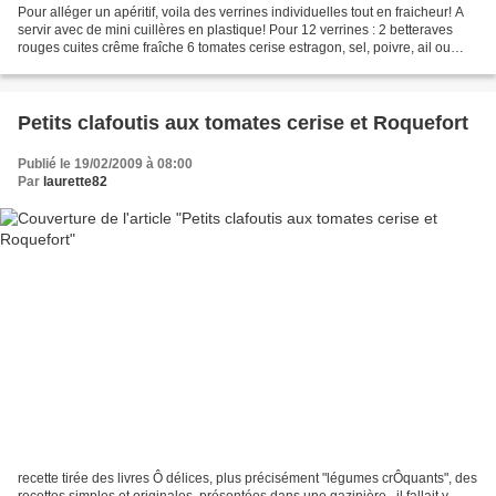
Pour alléger un apéritif, voila des verrines individuelles tout en fraicheur! A
servir avec de mini cuillères en plastique! Pour 12 verrines : 2 betteraves
rouges cuites crême fraîche 6 tomates cerise estragon, sel, poivre, ail ou
échalotte Mélangez la...
Petits clafoutis aux tomates cerise et Roquefort
Publié le 19/02/2009 à 08:00
Par
laurette82
recette tirée des livres Ô délices, plus précisément "légumes crÔquants", des
recettes simples et originales, présentées dans une gazinière...il fallait y