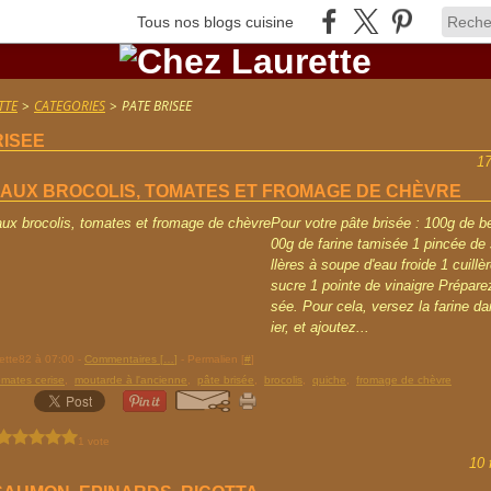
Tous nos blogs cuisine
TTE
>
CATEGORIES
>
PATE BRISEE
RISEE
1
 AUX BROCOLIS, TOMATES ET FROMAGE DE CHÈVRE
Pour votre pâte brisée : 100g de be
00g de farine tamisée 1 pincée de s
llères à soupe d'eau froide 1 cuillè
sucre 1 pointe de vinaigre Préparez
sée. Pour cela, versez la farine d
ier, et ajoutez...
rette82 à 07:00 -
Commentaires [
…
]
- Permalien [
#
]
omates cerise
,
moutarde à l'ancienne
,
pâte brisée
,
brocolis
,
quiche
,
fromage de chèvre
1 vote
10 