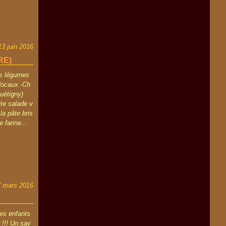
13 juin 2016
RE)
ns légumes
locaux -Ch
Quétigny)
ite salade v
la pâte bris
 farine...
7 mars 2016
mes enfants
r !!! Un sav