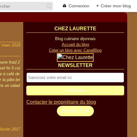
Connexion
+
Créer mon blog
CHEZ LAURETTE
Blog culinaire dijonnais
Accueil du blog
7 mars 2018
Créer un blog avec CanalBlog
urre froid 2
NEWSLETTER
el fin 5 cui
re à café de
 la pâte bri
ans un salad
Contacter le propriétaire du blog
Flux RSS
février 2017