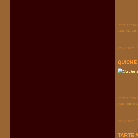
Posté par lau
Tags:
morbier
Vous aimez ?
QUICHE
Posté par lau
Tags:
gruyère
Vous aimez ?
TARTE 