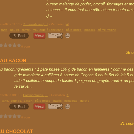
oureux mélange de poulet, brocoli, fromages et mou
ncienne... Il vous faut une pâte brisée 5 oeufs frais
r)...
rette82 à 11:21 -
Commentaires [
…
]
- Permalien [
#
]
,
tarte
,
poulet
,
comté
,
moutarde à l'ancienne
,
pâte brisée
,
brocolis
,
crème fraiche
0 vote
28 o
 AU BACON
Ingrédients : 1 pâte brisée 100 g de bacon en lannières ( comme des
g de mimolette 4 cuillères à soupe de Cognac 6 oeufs 5cl de lait 5 cl
uide 2 cuillères à soupe de basilic 1 poignée de gruyère rapé + un p
re sur le...
rette82 à 08:00 -
Commentaires [
…
]
- Permalien [
#
]
,
tarte
,
cognac
,
bacon
,
pâte brisée
,
basilic
,
mimolette
,
quiche
0 vote
21 sep
AU CHOCOLAT