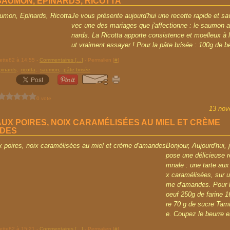
SAUMON, EPINARDS, RICOTTA
Je vous présente aujourd'hui une recette rapide et s
vec une des mariages que j'affectionne : le saumon a
nards. La Ricotta apporte consistence et moelleux à la 
ut vraiment essayer ! Pour la pâte brisée : 100g de be
rette82 à 14:55 -
Commentaires [
…
]
- Permalien [
#
]
pinards
,
ricotta
,
saumon
,
pâte brisée
0 vote
13 nov
AUX POIRES, NOIX CARAMÉLISÉES AU MIEL ET CRÈME
DES
Bonjour, Aujourd'hui, 
pose une délicieuse r
mnale : une tarte aux 
x caramélisées, sur un
me d'amandes. Pour l
oeuf 250g de farine 1
re 70 g de sucre Tami
e. Coupez le beurre en
rette82 à 15:21 -
Commentaires [
…
]
- Permalien [
#
]