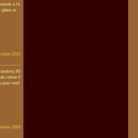
tarde à l'a
 (plein ai
ctobre 2010
 lardons) 80
 de crème fl
eu pour mett
tembre 2009