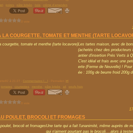
iel
,
poires
,
pâte brisée
,
noix
,
crème d'amandes
0 vote
À LA COURGETTE, TOMATE ET MENTHE (TARTE LOCAVO
Les tartes maison, avec de bo
(achetés chez des producteurs 
antier d'insertion Prés Verts à 
C'est idéal et frais avec une pet
erte (Ferme de Neuvelle) ! Pour 
ée : 100g de beurre froid 200g de
rette82 à 21:27 -
Commentaires [
…
]
- Permalien [
#
]
,
tomates
,
courgettes
,
menthe
,
pâte brisée
,
ail
,
oeufs frais
0 vote
1
AU POULET, BROCOLI ET FROMAGES
Une tarte qui a fait l'unanimité, même auprès de 
qui n'aiment pourtant pas le brocoli....alors à teste