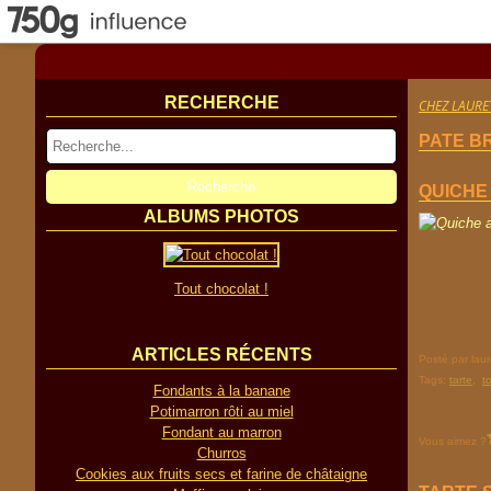
RECHERCHE
CHEZ LAURE
PATE B
QUICHE
ALBUMS PHOTOS
Tout chocolat !
ARTICLES RÉCENTS
Posté par lau
Tags:
tarte
,
t
Fondants à la banane
Potimarron rôti au miel
Fondant au marron
Vous aimez ?
Churros
Cookies aux fruits secs et farine de châtaigne