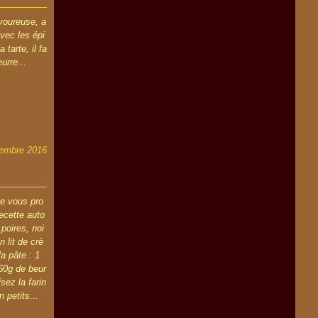
avoureuse, a
vec les épi
tarte, il fa
urre...
embre 2016
je vous pro
ecette auto
poires, noi
 lit de crè
a pâte : 1
60g de beur
sez la farin
 petits...