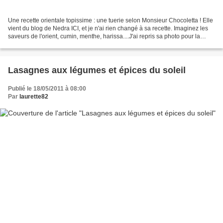
Une recette orientale topissime : une tuerie selon Monsieur Chocoletta ! Elle
vient du blog de Nedra ICI, et je n'ai rien changé à sa recette. Imaginez les
saveurs de l'orient, cumin, menthe, harissa....J'ai repris sa photo pour la
dispositon des feuilles...
Lasagnes aux légumes et épices du soleil
Publié le 18/05/2011 à 08:00
Par
laurette82