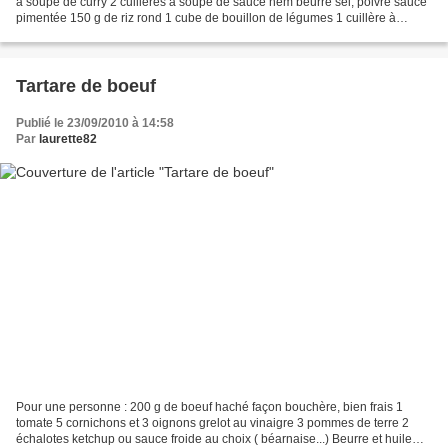
à soupe de curry 2 cuillères à soupe de sauce nem beurre sel, poivre sauce
pimentée 150 g de riz rond 1 cube de bouillon de légumes 1 cuillère à
soupe de sauce tomate Cuire le...
Tartare de boeuf
Publié le 23/09/2010 à 14:58
Par
laurette82
Pour une personne : 200 g de boeuf haché façon bouchère, bien frais 1
tomate 5 cornichons et 3 oignons grelot au vinaigre 3 pommes de terre 2
échalotes ketchup ou sauce froide au choix ( béarnaise...) Beurre et huile