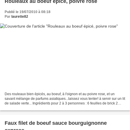
Rouleaux au boeuf épicé, poivre rose
Publié le 19/07/2010 à 08:18
Par
laurette82
Des rouleaux bien épicés, au boeuf, à l'oignon et au poivre rose, et un
savant mélange de parfums asiatiques...laissez vous tenter! à servir sur un lit
de salade verte... Ingrédients pour 2 à 3 personnes : 6 feuilles de brick 2
steacks hachés à l'oignon...
Faux filet de boeuf sauce bourguignonne