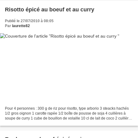
Risotto épicé au boeuf et au curry
Publié le 27/07/2010 à 08:05
Par
laurette82
Pour 4 personnes : 300 g de riz pour risotto, type arborio 3 steacks hachés
1/2 gros oignon 1 carotte rapée 1/2 boîte de pousse de soja 4 cuillères à
soupe de curry 1 cube de bouillon de volaille 10 cl de lait de coco 2 cuillères
à soupe de jus de citron...