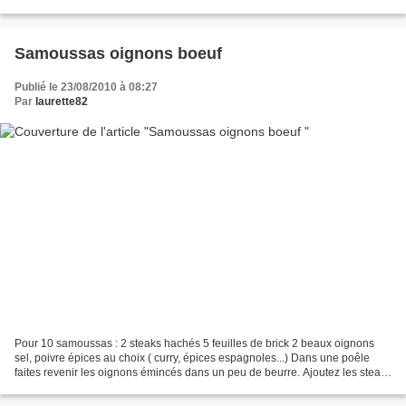
pour cuisson des pommes de terre 1...
Samoussas oignons boeuf
Publié le 23/08/2010 à 08:27
Par
laurette82
Pour 10 samoussas : 2 steaks hachés 5 feuilles de brick 2 beaux oignons
sel, poivre épices au choix ( curry, épices espagnoles...) Dans une poêle
faites revenir les oignons émincés dans un peu de beurre. Ajoutez les steaks
hachés à mi cuisson, et les...