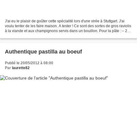
J'ai eu le plaisir de goûter cette spécialité lors d'une virée à Stuttgart. J'ai
voulu tenter de les faire maison. A tester ! Ce sont des sortes de gros raviolis
à la viande et aux champignons servis dans un bouillon. Pour la pâte : – 250
g de farine...
Authentique pastilla au boeuf
Publié le 20/05/2012 à 08:00
Par
laurette82