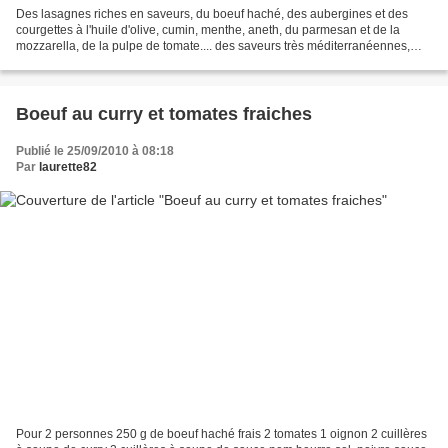
Des lasagnes riches en saveurs, du boeuf haché, des aubergines et des
courgettes à l'huile d'olive, cumin, menthe, aneth, du parmesan et de la
mozzarella, de la pulpe de tomate.... des saveurs très méditerranéennes,
pour le bonheur des papilles. Il vous...
Boeuf au curry et tomates fraiches
Publié le 25/09/2010 à 08:18
Par
laurette82
Pour 2 personnes 250 g de boeuf haché frais 2 tomates 1 oignon 2 cuillères