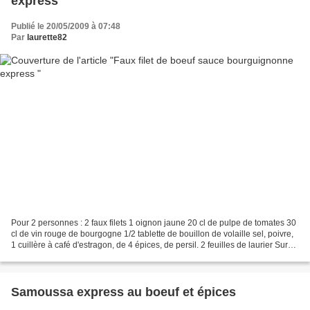
express
Publié le 20/05/2009 à 07:48
Par
laurette82
Pour 2 personnes : 2 faux filets 1 oignon jaune 20 cl de pulpe de tomates 30
cl de vin rouge de bourgogne 1/2 tablette de bouillon de volaille sel, poivre,
1 cuillère à café d'estragon, de 4 épices, de persil. 2 feuilles de laurier Sur
une planche, découpez...
Samoussa express au boeuf et épices