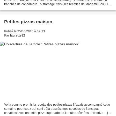
tranches de concombre 1/2 fromage frais ( les recettes de Madame Loïc) 1/4
de poivron vert 1 grosse échalotte...
Petites pizzas maison
Publié le 25/06/2010 à 07:23
Par
laurette82
Voilà comme promis la recette des petites pizzas ! j'avais accompagné cette
semaine pour ceux qui sont déjà passés, mes cocottes de flans aux
crevettes avec une mini pizza tapenade de tomates séchées et chorizo.... je