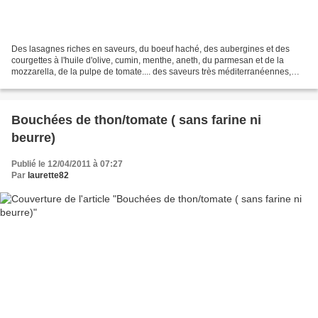
Des lasagnes riches en saveurs, du boeuf haché, des aubergines et des
courgettes à l'huile d'olive, cumin, menthe, aneth, du parmesan et de la
mozzarella, de la pulpe de tomate.... des saveurs très méditerranéennes,
pour le bonheur des papilles. Il vous...
Bouchées de thon/tomate ( sans farine ni
beurre)
Publié le 12/04/2011 à 07:27
Par
laurette82