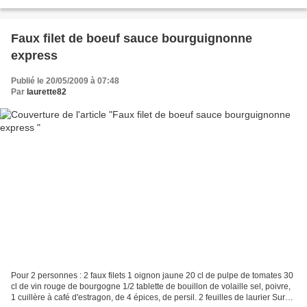
vous livre donc la recette de la...
Faux filet de boeuf sauce bourguignonne
express
Publié le 20/05/2009 à 07:48
Par
laurette82
Pour 2 personnes : 2 faux filets 1 oignon jaune 20 cl de pulpe de tomates 30
cl de vin rouge de bourgogne 1/2 tablette de bouillon de volaille sel, poivre,
1 cuillère à café d'estragon, de 4 épices, de persil. 2 feuilles de laurier Sur