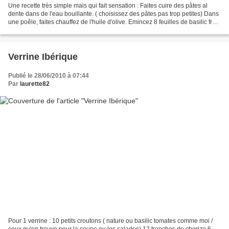
Une recette très simple mais qui fait sensation : Faites cuire des pâtes al
dente dans de l'eau bouillante. ( choisissez des pâtes pas trop petites) Dans
une poêle, faites chauffez de l'huile d'olive. Emincez 8 feuilles de basilic frais
et le faire revenir...
Verrine Ibérique
Publié le 28/06/2010 à 07:44
Par
laurette82
Pour 1 verrine : 10 petits croutons ( nature ou basilic tomates comme moi /
ceux qu'on trouve pour la soupe ou les salades) 12 tranches de chorizo 6