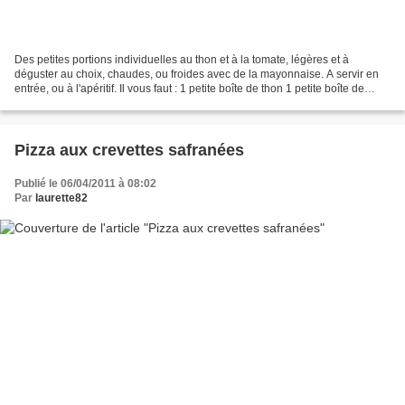
Des petites portions individuelles au thon et à la tomate, légères et à
déguster au choix, chaudes, ou froides avec de la mayonnaise. A servir en
entrée, ou à l'apéritif. Il vous faut : 1 petite boîte de thon 1 petite boîte de
pulpe de tomate 2 petits-suisses...
Pizza aux crevettes safranées
Publié le 06/04/2011 à 08:02
Par
laurette82