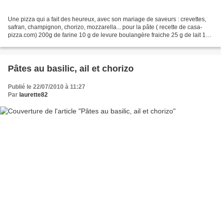
Une pizza qui a fait des heureux, avec son mariage de saveurs : crevettes,
safran, champignon, chorizo, mozzarella... pour la pâte ( recette de casa-
pizza.com) 200g de farine 10 g de levure boulangère fraiche 25 g de lait 1
cuillère à soupe d'huile d'olive...
Pâtes au basilic, ail et chorizo
Publié le 22/07/2010 à 11:27
Par
laurette82