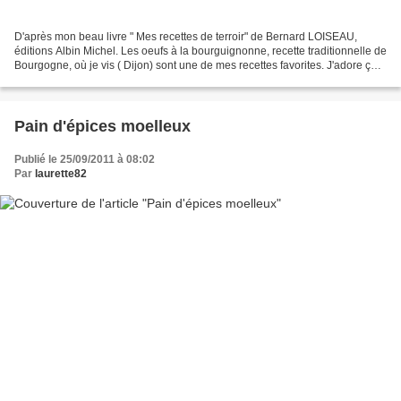
D'après mon beau livre " Mes recettes de terroir" de Bernard LOISEAU,
éditions Albin Michel. Les oeufs à la bourguignonne, recette traditionnelle de
Bourgogne, où je vis ( Dijon) sont une de mes recettes favorites. J'adore ça !
Des oeufs pochés, une sauce...
Pain d'épices moelleux
Publié le 25/09/2011 à 08:02
Par
laurette82