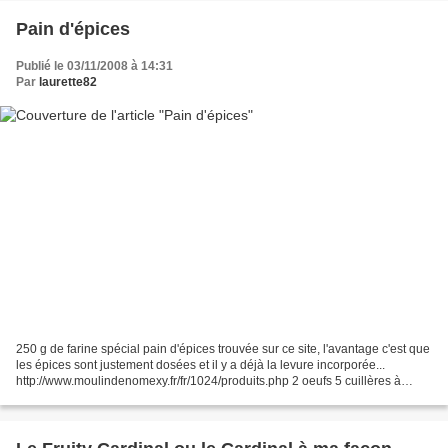
Pain d'épices
Publié le 03/11/2008 à 14:31
Par
laurette82
250 g de farine spécial pain d'épices trouvée sur ce site, l'avantage c'est que
les épices sont justement dosées et il y a déjà la levure incorporée...
http://www.moulindenomexy.fr/fr/1024/produits.php 2 oeufs 5 cuillères à
soupe de miel 50 g de beurre...