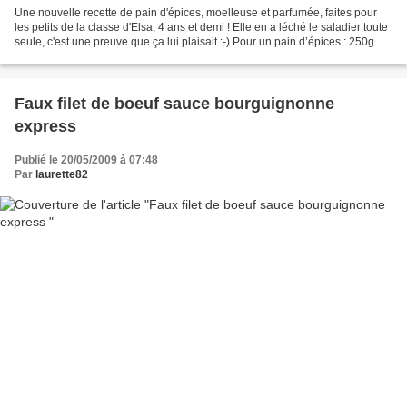
Une nouvelle recette de pain d'épices, moelleuse et parfumée, faites pour
les petits de la classe d'Elsa, 4 ans et demi ! Elle en a léché le saladier toute
seule, c'est une preuve que ça lui plaisait :-) Pour un pain d’épices : 250g de
miel liquide de...
Faux filet de boeuf sauce bourguignonne
express
Publié le 20/05/2009 à 07:48
Par
laurette82