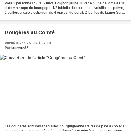
Pour 2 personnes : 2 faux filets 1 oignon jaune 20 cl de pulpe de tomates 30
cl de vin rouge de bourgogne 1/2 tablette de bouillon de volaille sel, poivre,
1 cuillère à café d'estragon, de 4 épices, de persil. 2 feuilles de laurier Sur
une planche, découpez...
Gougères au Comté
Publié le 24/02/2009 à 07:18
Par
laurette82
Les gougères sont des spécialités bourguignonnes faites de pâte à choux et
de fromage, le fromage râpé étant mélangé à la pâte à choux encore tiède.