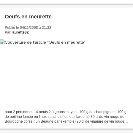
de beurre 2 oeufs Mélangez la farine,...
Oeufs en meurette
Publié le 04/11/2008 à 21:22
Par
laurette82
pour 2 personnes : 4 oeufs 2 oignons moyens 100 g de champignons 100 g
de poitrine fumée en fines tranches ( ou des lardons) 30 cl de vin rouge de
Bourgogne corsé ( un Beaune par exemple) 20 cl de vinaigre de vin rouge
10 cl de fond de veau 4 tranchettes...