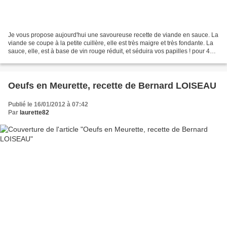
Je vous propose aujourd'hui une savoureuse recette de viande en sauce. La
viande se coupe à la petite cuillère, elle est très maigre et très fondante. La
sauce, elle, est à base de vin rouge réduit, et séduira vos papilles ! pour 4
personnes : 800g de...
Oeufs en Meurette, recette de Bernard LOISEAU
Publié le 16/01/2012 à 07:42
Par
laurette82