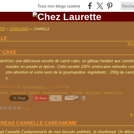
Tous nos blogs cuisine
TTE
>
CATEGORIES
>
CANNELLE
LLE
22 
 CAKE
Voici une délicieuse recette de carrot cake, un gâteau fondant aux carott
mandes en poudre et épices. Cette recette 100% américaine retiendra cer
otre attention et votre sens de le gourmandise. ingrédients : 250g de caro
s...
rette82 à 16:05 -
Commentaires [
…
]
- Permalien [
#
]
 pécan
,
gingembre
,
carottes
,
poudre d'amandes
,
cannelle
,
raisins secs
,
quatre épices
Save
0
0 vote
5 
BREAD CANNELLE CARDAMOME
Un de mes biscuits préférés, le shortbread. Un délici