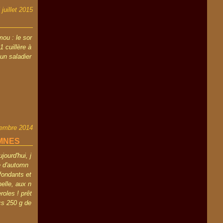
 juillet 2015
ou : le sor
1 cuillère à
un saladier
embre 2014
OMNES
ourd'hui, j
e d'automn
fondants et
nelle, aux n
roles ! prêt
cs 250 g de