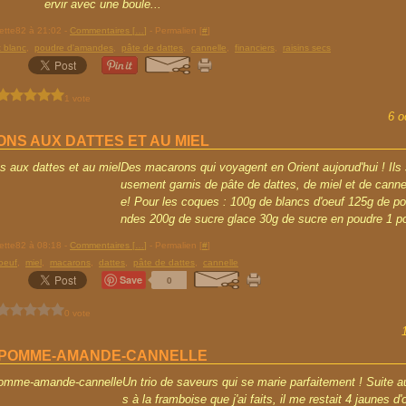
ervir avec une boule...
rette82 à 21:02 -
Commentaires [
…
]
- Permalien [
#
]
t blanc
,
poudre d'amandes
,
pâte de dattes
,
cannelle
,
financiers
,
raisins secs
1 vote
6 o
NS AUX DATTES ET AU MIEL
Des macarons qui voyagent en Orient aujorud'hui ! Ils 
usement garnis de pâte de dattes, de miel et de cannel
e! Pour les coques : 100g de blancs d'oeuf 125g de p
ndes 200g de sucre glace 30g de sucre en poudre 1 po
rette82 à 08:18 -
Commentaires [
…
]
- Permalien [
#
]
oeuf
,
miel
,
macarons
,
dattes
,
pâte de dattes
,
cannelle
Save
0
0 vote
POMME-AMANDE-CANNELLE
Un trio de saveurs qui se marie parfaitement ! Suite a
s à la framboise que j'ai faits, il me restait 4 jaunes d'