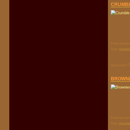
CRUMBL
Posté par lau
Tags:
pomme
Vous aimez ?
BROWNI
Posté par lau
Tags:
chocola