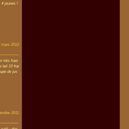
 4 jaunes !
5 mars 2012
r très frais
lait 10 frai
oupe de jus
embre 2011
-salé : des