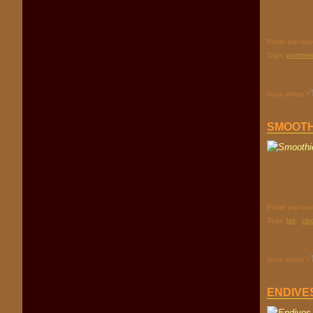
Posté par lau
Tags:
pomme
Vous aimez ?
SMOOTH
Posté par lau
Tags:
lait
,
cit
Vous aimez ?
ENDIVE