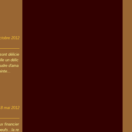
ctobre 2012
sont délicie
le un délic
oudre d'ama
inte...
18 mai 2012
ux financier
oeufs...la re