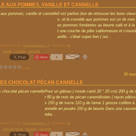
E AUX POMMES, VANILLE ET CANNELLE
Il est parfois bon de retrouver les bons vieu
s, et le crumble aux pommes est un de mes 
es pommes fondantes au beurre salé et à la 
t une couche de pâte sablonneuse et croustil
anille...c'était super bon ( oui...
rette82 à 08:00 -
Commentaires [
…
]
- Permalien [
#
]
s
,
vanille
,
crumble
,
cannelle
Save
0
0 vote
30 nov
ES CHOCOLAT PÉCAN CANNELLE
Pour un gâteau ( moule carré 20 * 20 cm) 200 g de 
r 80 g de noix de pécan caramélisées ( rayon pâtiss
s 150 g de sucre 110 g de farine 1 grosse cuillère à
annelle en poudre 150 g de beurre Dans une cassero
ndre...
rette82 à 14:06 -
Commentaires [
…
]
- Permalien [
#
]
t
,
noix de pécan
,
brownie
,
cannelle
Save
0