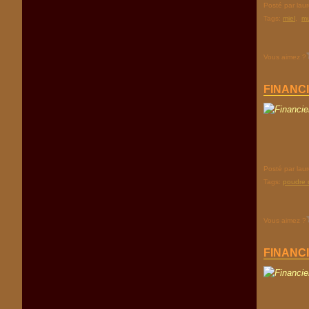
Posté par lau
Tags:
miel
,
mu
Vous aimez ?
FINANC
Posté par lau
Tags:
poudre
Vous aimez ?
FINANC