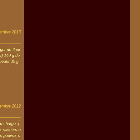
tembre 2013
ger de fleur
r) 140 g de
oeufs 30 g
embre 2012
u chargé, j
ux saveurs o
us pouvez s