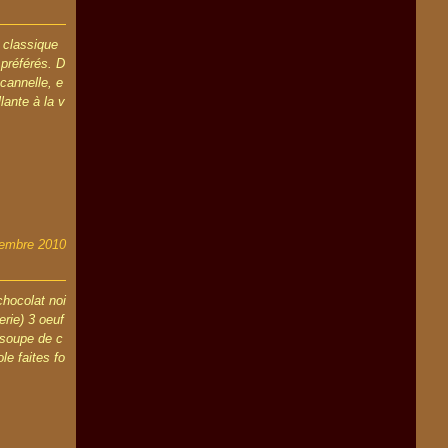
x classique
préférés. D
cannelle, e
lante à la v
embre 2010
chocolat noi
erie) 3 oeuf
 soupe de c
le faites fo