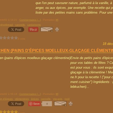
que l'on peut savourer nature, parfumé à la vanille, à l
anger, ou aux épices, par exemple. Une recette qui p
lisée par des petites mains sans problème. Pour une 
rette82 à 14:21 -
Commentaires [
…
]
- Permalien [
#
]
,
shortbread
,
cannelle
,
cardamome
0 vote
18 déc
HEN (PAINS D'ÉPICES MOELLEUX-GLAÇAGE CLÉMENTI
Envie de petits pains d'épic
pour vos tables de fêtes ? Ce
est pour vous : ils sont exqu
glaçage à la clémentine ! Mer
ne.fr pour la recette ! ("pour 
ment cuisiner") Ingrédients :
lebkuchen)...
rette82 à 08:18 -
Commentaires [
…
]
- Permalien [
#
]
in d'épices
,
clémentines
,
épices
,
cannelle
,
glaçage
,
noël
Save
0
1 vote