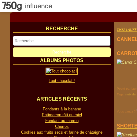
RECHERCHE
CHEZ LAURE
CANNE
CARROT
ALBUMS PHOTOS
Tout chocolat !
Posté par lau
Tags:
noix de
ARTICLES RÉCENTS
Fondants à la banane
Vous aimez ?
Potimarron rôti au miel
Fondant au marron
SHORT
Churros
Cookies aux fruits secs et farine de châtaigne