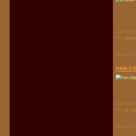
Posté par lau
Tags:
gingem
Vous aimez ?
PAIN D
Posté par lau
Tags:
lait
,
ani
Vous aimez ?