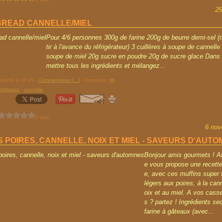
25
READ CANNELLE/MIEL
Pour 4/6 personnes 300g de farine 200g de beurre demi-sel (m
tir à l'avance du réfrigérateur) 3 cuillères à soupe de cannelle 
soupe de miel 20g sucre en poudre 20g de sucre glace Dans 
mettre tous les ingrédients et mélangez...
rette82 à 19:45 -
Commentaires [
…
]
- Permalien [
#
]
ortbread
,
cannelle
0 vote
6 nov
 POIRES, CANNELLE, NOIX ET MIEL - SAVEURS D'AUT
Bonjour amis gourmets ! Auj
e vous propose une recett
e, avec ces muffins super 
légers aux poires, à la can
oix et au miel. A vos casse
s ? partez ! Ingrédients se
farine à gâteaux (avec...