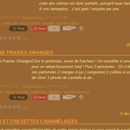
cette des crèmes est donc parfaite, puisqu'il nous faut
A vos ramequins... c'est parti ! inspirée par une...
rette82 à 08:00 -
Commentaires [
…
]
- Permalien [
#
]
s
,
crème
,
lait
,
jaunes d'oeufs
,
cannelle
,
amandes effilées
Save
0
0 vote
2
IE FRAISES /ORANGES
C'est le printemps, envie de fraicheur ! Un smoothie à servi
pour un rafraichissement total ! Pour 2 personnes : 15 cl de 
ses parfumées 2 oranges à jus ( sanguines) 1 cuillère à s
de citron 1 pincée de cannelle et de...
rette82 à 12:00 -
Commentaires [
…
]
- Permalien [
#
]
ron
,
fraises
,
cannelle
,
cardamome
,
smoothie
,
oranges sanguines
Save
0
0 vote
8 déc
S ET CREVETTES CARAMÉLISÉES
Idée de petite entrée festive si vous aimez le sucré