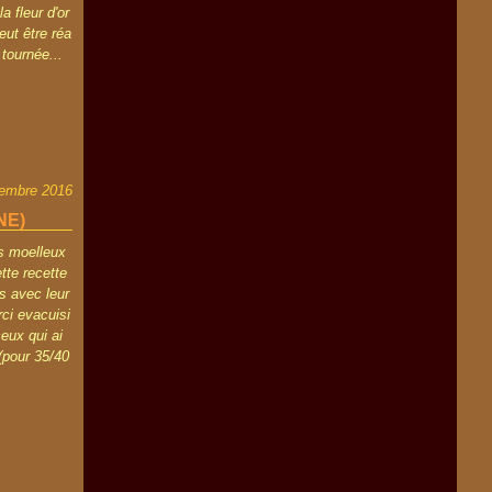
a fleur d'or
eut être réa
tournée...
embre 2016
NE)
es moelleux
tte recette
is avec leur
ci evacuisi
ceux qui ai
 (pour 35/40