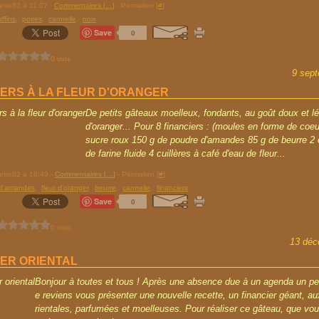
rette82 à 11:07 -
Commentaires [
…
]
- Permalien [
#
]
ffins
,
poires
,
cannelle
,
noix
Save
0
0 vote
9 sep
IERS À LA FLEUR D'ORANGER
De petits gâteaux moelleux, fondants, au goût doux et lé
d'oranger... Pour 8 financiers : (moules en forme de coeu
sucre roux 150 g de poudre d'amandes 85 g de beurre 2 
de farine fluide 4 cuillères à café d'eau de fleur...
rette82 à 18:49 -
Commentaires [
…
]
- Permalien [
#
]
 d'amandes
,
fleur d'oranger
,
beurre
,
cannelle
,
financiers
Save
0
0 vote
13 déc
IER ORIENTAL
Bonjour à toutes et tous ! Après une absence due à un agenda un pe
e reviens vous présenter une nouvelle recette, un financier géant, a
rientales, parfumées et moelleuses. Pour réaliser ce gâteau, que vo