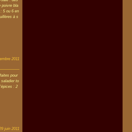
 poivre bla
: 5 ou 6 en
uillères à s
tembre 2011
faites pour
 saladier to
’épices : 2
29 juin 2011