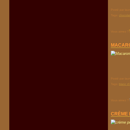
Posté par lau
Tags:
chocola
Vous aimez ?
MACARO
Posté par lau
Tags:
blanc d'
Vous aimez ?
CRÈME 