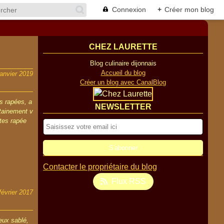
Connexion
+
Créer mon blog
CHEZ LAURETTE
Blog culinaire dijonnais
Accueil du blog
janvier 2019
Créer un blog avec CanalBlog
es rapées, a
NEWSLETTER
tainement v
ttes rapée
Contacter le propriétaire du blog
Flux RSS
février 2017
eux sablé,