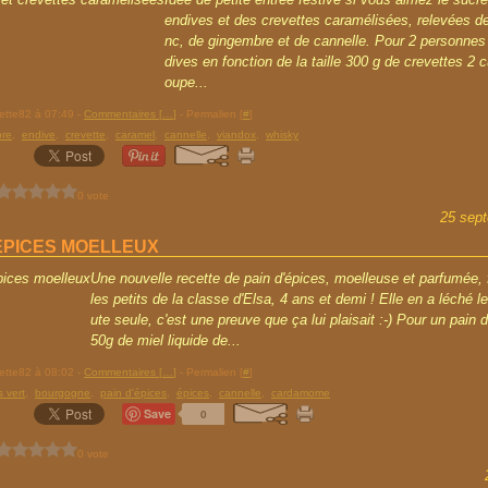
endives et des crevettes caramélisées, relevées de
nc, de gingembre et de cannelle. Pour 2 personnes 
dives en fonction de la taille 300 g de crevettes 2 c
oupe...
rette82 à 07:49 -
Commentaires [
…
]
- Permalien [
#
]
bre
,
endive
,
crevette
,
caramel
,
cannelle
,
viandox
,
whisky
0 vote
25 sep
'ÉPICES MOELLEUX
Une nouvelle recette de pain d'épices, moelleuse et parfumée, 
les petits de la classe d'Elsa, 4 ans et demi ! Elle en a léché le
ute seule, c'est une preuve que ça lui plaisait :-) Pour un pain d
50g de miel liquide de...
rette82 à 08:02 -
Commentaires [
…
]
- Permalien [
#
]
s vert
,
bourgogne
,
pain d'épices
,
épices
,
cannelle
,
cardamome
Save
0
0 vote