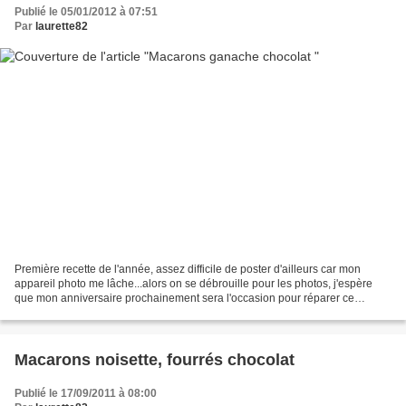
Publié le 05/01/2012 à 07:51
Par
laurette82
Première recette de l'année, assez difficile de poster d'ailleurs car mon
appareil photo me lâche...alors on se débrouille pour les photos, j'espère
que mon anniversaire prochainement sera l'occasion pour réparer ce
manque, car je ne peux m'en passer...
Macarons noisette, fourrés chocolat
Publié le 17/09/2011 à 08:00