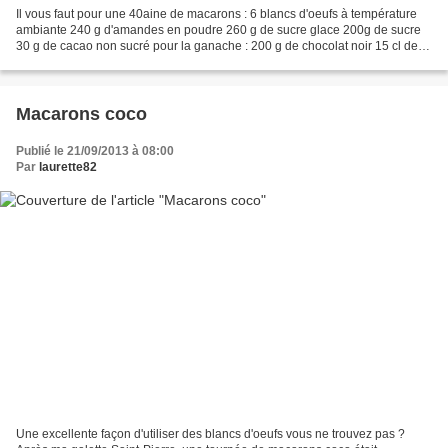
Il vous faut pour une 40aine de macarons : 6 blancs d'oeufs à température
ambiante 240 g d'amandes en poudre 260 g de sucre glace 200g de sucre
30 g de cacao non sucré pour la ganache : 200 g de chocolat noir 15 cl de
crème liquide 1) Dans un saladier,...
Macarons coco
Publié le 21/09/2013 à 08:00
Par
laurette82
Une excellente façon d'utiliser des blancs d'oeufs vous ne trouvez pas ?