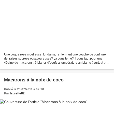
Une coque rose moelleuse, fondante, renfermant une couche de confiture
de fraises sucrées et savoureuses? ça vous tente? Il vous faut pour une
40aine de macarons : 6 blancs d'oeufs à température ambiante ( surtout pas
froid) 240 g d'amandes en poudre...
Macarons à la noix de coco
Publié le 23/07/2011 à 09:20
Par
laurette82