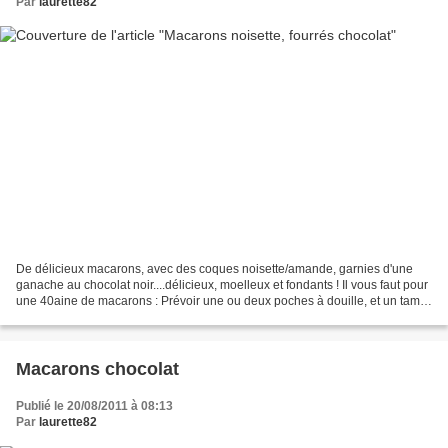
Par
laurette82
De délicieux macarons, avec des coques noisette/amande, garnies d'une
ganache au chocolat noir....délicieux, moelleux et fondants ! Il vous faut pour
une 40aine de macarons : Prévoir une ou deux poches à douille, et un tamis
6 blancs d'oeufs à température...
Macarons chocolat
Publié le 20/08/2011 à 08:13
Par
laurette82