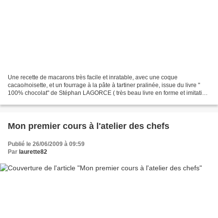
Une recette de macarons très facile et inratable, avec une coque
cacao/noisette, et un fourrage à la pâte à tartiner pralinée, issue du livre "
100% chocolat" de Stéphan LAGORCE ( très beau livre en forme et imitation
tablette de chocolat!) Pour une douzaine...
Mon premier cours à l'atelier des chefs
Publié le 26/06/2009 à 09:59
Par
laurette82