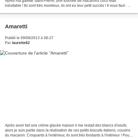
Après ma galette Saint-Pierre, une tournée de macarons coco était
inévitable ! Ils sont très moelleux, ils ont eu leur petit succès ! Il vous faut : 6
blancs d'oeufs 300 de sucre...
Amaretti
Publié le 09/08/2013 à 08:27
Par
laurette82
Après avoir fait une crème glacée maison il me restait des blancs d'oeufs,
alors je suis partie dans la réalisation de ces petits biscuits italiens, cousins
du macaron. Croquants à l'extérieur, ils sont très fondants à l'intérieur ! Pour