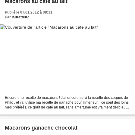
Macarons au café au lait
Publié le 07/01/2012 à 08:31
Par
laurette82
Encore une recette de macarons ! J'ai encore suivi la recette des coques de
Philo , et j'ai utilisé ma recette de ganache pour l'intérieur....ce sont des loins
mes préférés, ce goût de café au lait, sans amertume est vraiment délicieux
et gourmand...vous...
Macarons ganache chocolat