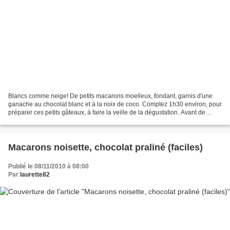
Blancs comme neige! De petits macarons moelleux, fondant, garnis d'une
ganache au chocolat blanc et à la noix de coco. Comptez 1h30 environ, pour
préparer ces petits gâteaux, à faire la veille de la dégustation. Avant de
commencer munissez vous de deux...
Macarons noisette, chocolat praliné (faciles)
Publié le 08/11/2010 à 08:00
Par
laurette82