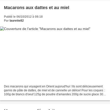
Macarons aux dattes et au miel
Publié le 06/10/2012 à 08:18
Par
laurette82
Des macarons qui voyagent en Orient aujorud'hui ! Ils sont délicieusement
garnis de pâte de dattes, de miel et de cannelle un délice! Pour les coques :
100g de blancs d'oeuf 125g de poudre d'amandes 200g de sucre glace 30g
de sucre en poudre 1 pointe...