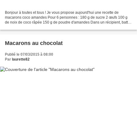
Bonjour à toutes et tous ! Je vous propose aujourd'hui une recette de
macarons coco amandes Pour 6 personnes : 180 g de sucre 2 œufs 100 g
de noix de coco râpée 150 g de poudre d'amandes Dans un récipient, battre
les oeufs avec le sucre jusqu'à ce que...
Macarons au chocolat
Publié le 07/03/2015 à 08:00
Par
laurette82