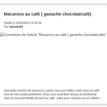
6 personnes il...
Macarons au café ( ganache chocolat/café)
Publié le 14/10/2012 à 18:36
Par
laurette82
Une autre version de macarons, après ceux aux dattes, voici ceux au café.
Une de mes sortes préférées ! Et je vous avait bien dit que je récidiverai
avec le chocolat Nestlé dessert au café : extra pour cuisiner car on obtient un
goût et une texture vraiment...