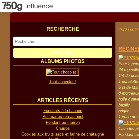
RECHERCHE
CHEZ LAURE
REGINE
ALBUMS PHOTOS
Pour 2 per
24 reginelle
1/4 de poiv
1 échalotte
Tout chocolat !
5 cl de Mar
8 morceaux
huile d'oliv
ARTICLES RÉCENTS
basilic
Fondants à la banane
origan
Potimarron rôti au miel
1 cube de b
Fondant au marron
Churros
Cuire les p
Cookies aux fruits secs et farine de châtaigne
Pendant ce 