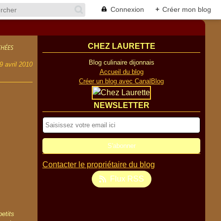
Connexion
+
Créer mon blog
CHEZ LAURETTE
CHÉES
Blog culinaire dijonnais
9 avril 2010
Accueil du blog
Créer un blog avec CanalBlog
NEWSLETTER
Contacter le propriétaire du blog
Flux RSS
petits