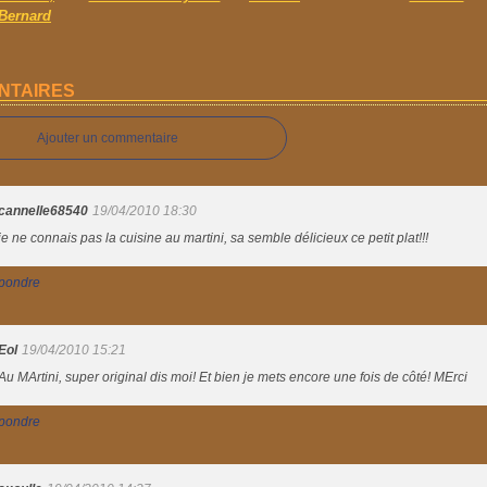
 Bernard
NTAIRES
Ajouter un commentaire
cannelle68540
19/04/2010 18:30
je ne connais pas la cuisine au martini, sa semble délicieux ce petit plat!!!
pondre
Eol
19/04/2010 15:21
Au MArtini, super original dis moi! Et bien je mets encore une fois de côté! MErci
pondre