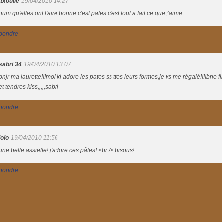
axoulle
19/04/2010 14:27
hum qu'elles ont l'aire bonne c'est pates c'est tout a fait ce que j'aime
pondre
sabri 34
19/04/2010 13:07
bnjr ma laurette!!!moi,ki adore les pates ss ttes leurs formes,je vs me régalé!!!!bne f
et tendres kiss,,,,,sabri
pondre
lolo
19/04/2010 11:56
une belle assiette! j'adore ces pâtes! <br /> bisous!
pondre