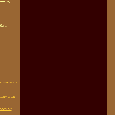
ermine,
tatif.
at marron
nées au