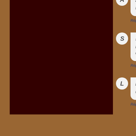
Ré
S
Ré
L
Ré