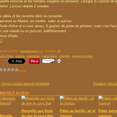
halotte émincée et les tomates coupées en lannières. Lorsque la cuisson de t
artini. Laissez réduire 2 minutes.
s pâtes et les remettre dans la casserole.
garniture au Martini, les herbes, salez et poivrez.
l'huile d'olive et si vous aimez, 5 gouttes de purée de piments, mais c'est facul
c une viande ou un poisson, indifféremment.
fum d'Italie....
rette82 à 07:31 -
Commentaires [
…
]
- Permalien [
#
]
huile d'olive
,
poivron
,
échalottes
,
martini blanc
,
reginelle
,
tomates séchées
0 vote
 chorizo ricotta poivron échalotte
Fondant chocol
MEREZ AUSSI :
Reginelle aux fruits
Pâtes au basilic, ail et
Pâtes safra
eurette,
de mer et curry thaï
chorizo
saumon