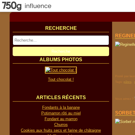
RECHERCHE
REGINE
ALBUMS PHOTOS
Posté par lau
Tout chocolat !
Tags:
pâtes
,
ARTICLES RÉCENTS
Vous aimez ?
Fondants à la banane
SORBET
Potimarron rôti au miel
Fondant au marron
Churros
Cookies aux fruits secs et farine de châtaigne