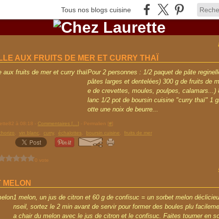
Tous nos blogs cuisine
LLE AUX FRUITS DE MER ET CURRY THAÏ
Pour 2 personnes : 1/2 paquet de pâte reginell
pâtes larges et dentelées) 300 g de fruits de 
e de crevettes, moules, poulpes, calamars...) 
lanc 1/2 pot de boursin cuisine "curry thaï" 1 
otte une noix de beurre...
rette82 à 08:18 -
Commentaires [
…
]
- Permalien [
#
]
chorizo
,
vin blanc
,
curry
,
échalottes
,
boursin cuisine
,
fruits de mer
0 vote
 MELON
1 melon, un jus de citron et 60 g de confisuc = un sorbet melon déclicieu
nseil, sortez le 2 min avant de servir pour former des boules plu facileme
a chair du melon avec le jus de citron et le confisuc. Faites tourner en so