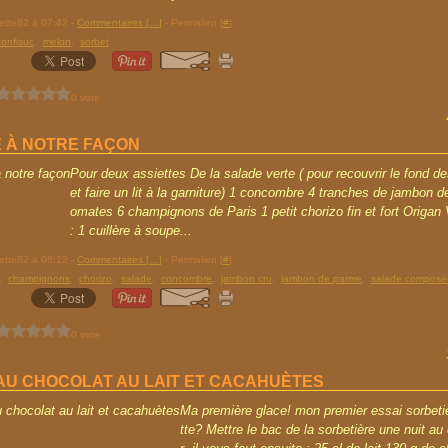
rette82 à 07:42 -
Commentaires [
…
]
- Permalien [
#
]
confisuc
,
melon
,
sorbet
0 vote
 À NOTRE FAÇON
Pour deux assiettes De la salade verte ( pour recouvrir le fond de
et faire un lit à la garniture) 1 concombre 4 tranches de jambon 
omates 6 champignons de Paris 1 petit chorizo fin et fort Origan 
: 1 cuillère à soupe...
rette82 à 08:12 -
Commentaires [
…
]
- Permalien [
#
]
,
champignons
,
chorizo
,
salade
,
concombre
,
jambon cru
,
jambon de parme
,
salade composé
0 vote
AU CHOCOLAT AU LAIT ET CACAHUÈTES
Ma première glace! mon premier essai sorbeti
tte? Mettre le bac de la sorbetière une nuit au