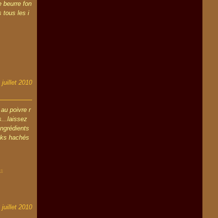
 beurre fon
 tous les i
 juillet 2010
 au poivre r
...laissez
 Ingrédients
acks hachés
es
 juillet 2010