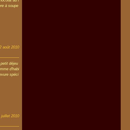
chocolat au l
lère à soupe
2 août 2010
 petit déjeu
comme d'habi
levure spéci
 juillet 2010