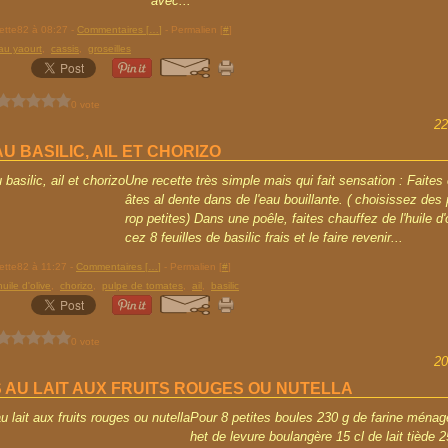
avec...
rette82 à 08:27 -
Commentaires [
…
]
- Permalien [
#
]
au yaourt
,
cassis
,
groseilles
0 vote
22
U BASILIC, AIL ET CHORIZO
Une recette très simple mais qui fait sensation : Faites
âtes al dente dans de l'eau bouillante. ( choisissez des
rop petites) Dans une poêle, faites chauffez de l'huile d
cez 8 feuilles de basilic frais et le faire revenir...
rette82 à 11:27 -
Commentaires [
…
]
- Permalien [
#
]
huile d'olive
,
chorizo
,
pulpe de tomates
,
ail
,
basilic
0 vote
20
 AU LAIT AUX FRUITS ROUGES OU NUTELLA
Pour 8 petites boules 230 g de farine ménag
het de levure boulangère 15 cl de lait tiède 