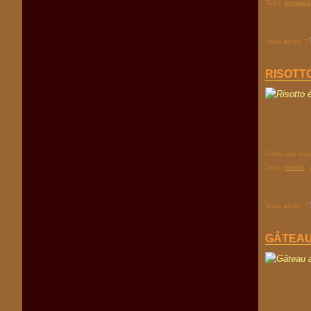
Tags:
tomates
Vous aimez ?
RISOTT
Posté par lau
Tags:
risotto
,
Vous aimez ?
GÂTEAU