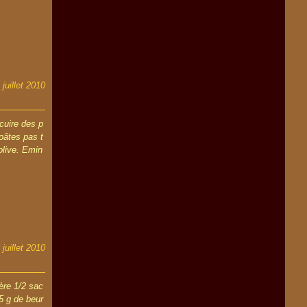
 juillet 2010
 cuire des p
 pâtes pas t
'olive. Emin
 juillet 2010
ère 1/2 sac
25 g de beur