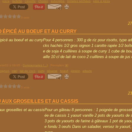
,
pizza
,
raclette
,
crevette
,
chorizo
,
aubergine
,
tomates séchées
,
pâte à pizza
0 vote
27
O ÉPICÉ AU BOEUF ET AU CURRY
Pour 4 personnes : 300 g de riz pour risotto, type ar
cks hachés 1/2 gros oignon 1 carotte rapée 1/2 boî
e de soja 4 cuillères à soupe de curry 1 cube de bou
aille 10 cl de lait de coco 2 cuillères à soupe de jus 
rette82 à 08:05 -
Commentaires [
…
]
- Permalien [
#
]
oignon
,
miel
,
lait de coco
,
curry
,
sésame
,
boeuf
,
piment
,
arborio
0 vote
23
 AUX GROSEILLES ET AU CASSIS
Pour un gâteau 8 personnes : 1 poignée de grosseil
ée de cassis 1 yaourt vanille 2 pots de yaourts de 
3 pots de yaourts de farine à gâteaux 1 pot de yaou
e fondu 3 oeufs Dans un saladier, versez le yaourt