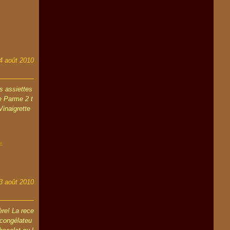
4 août 2010
s assiettes
de Parme 2 t
Vinaigrette
e
3 août 2010
ère! La rece
 congélateu