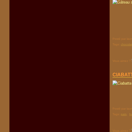
Posté par lau
Tags:
chocola
Vous aimez ?
CIABAT
Posté par lau
Tags:
pain
,
hu
Vous aimez ?