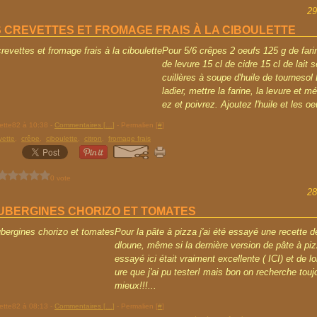
29
 CREVETTES ET FROMAGE FRAIS À LA CIBOULETTE
Pour 5/6 crêpes 2 oeufs 125 g de fari
de levure 15 cl de cidre 15 cl de lait s
cuillères à soupe d'huile de tourneso
ladier, mettre la farine, la levure et m
ez et poivrez. Ajoutez l'huile et les oeu
rette82 à 10:38 -
Commentaires [
…
]
- Permalien [
#
]
vette
,
crêpe
,
ciboulette
,
citron
,
fromage frais
0 vote
28
AUBERGINES CHORIZO ET TOMATES
Pour la pâte à pizza j'ai été essayé une recette 
dloune, même si la dernière version de pâte à pizz
essayé ici était vraiment excellente ( ICI) et de lo
ure que j'ai pu tester! mais bon on recherche tou
mieux!!!...
rette82 à 08:13 -
Commentaires [
…
]
- Permalien [
#
]