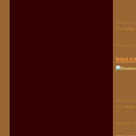
Posté par lau
Tags:
nutella
Vous aimez ?
ROULEA
Posté par lau
Tags:
oignon
Vous aimez ?