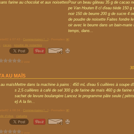
Pour un beau gâteau 35 g de cacao n
pe Van Houten 8 cl d'eau tiède 150 g 
noir 150 de beurre 200 g de sucre 4 o
de poudre de noisette Faites fondre le
oir avec le beurre dans un bain-marie
temps, dans...
rette82 à 07:43 -
Commentaires [
…
]
- Permalien [
#
]
t
,
cacao
,
poudre de noisettes
0 vote
30
TA AU MAÏS
Mettre dans la machine à pains : 450 mL d'eau 5 cuillères à soupe d'h
s 2,5 cuillères à café de sel 300 g de farine de maïs 460 g de farin
sachet de levure boulangère Lancez le programme pâte seule ( pétri
e) A la fin...
rette82 à 08:34 -
Commentaires [
…
]
- Permalien [
#
]
ile d'olive
,
ciabatta
0 vote