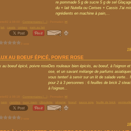
re pommade 5 g de sucre 5 g de sel Glaçage
du + lait Nutella ou Cerises + Cassis J'ai mis
ngrédients en machine à pain,...
rette82 à 08:00 -
Commentaires [
…
]
- Permalien [
#
]
,
lait
,
cassis
,
cerises
,
pain au lait
0 vote
19
UX AU BOEUF ÉPICÉ, POIVRE ROSE
Des rouleaux bien épicés, au boeuf, à l'oignon et
ose, et un savant mélange de parfums asiatiques
vous tenter! à servir sur un lit de salade verte...
pour 2 à 3 personnes : 6 feuilles de brick 2 ste
à l'oignon...
rette82 à 08:18 -
Commentaires [
…
]
- Permalien [
#
]
,
nem
,
carottes
,
nuoc mam
,
ciboulette
,
sésame
,
boeuf
,
sauce soja
,
feuille de brick
,
vermicell
0 vote
18