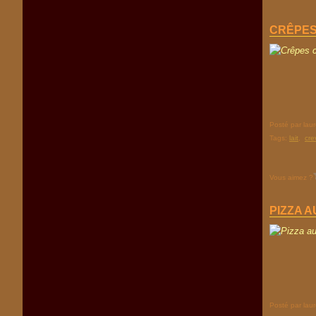
CRÊPES
Posté par lau
Tags:
lait
,
cre
Vous aimez ?
PIZZA 
Posté par lau