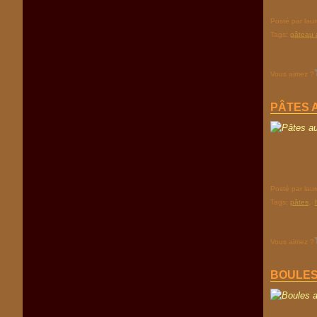
Posté par lau
Tags:
gâteau 
Vous aimez ?
PÂTES A
Posté par lau
Tags:
pâtes
,
Vous aimez ?
BOULES