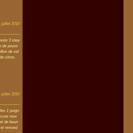
 juillet 2010
borio 3 stea
te de pouss
illon de vol
de citron...
 juillet 2010
les 1 poign
scure roux
rt de beurr
, et remuez