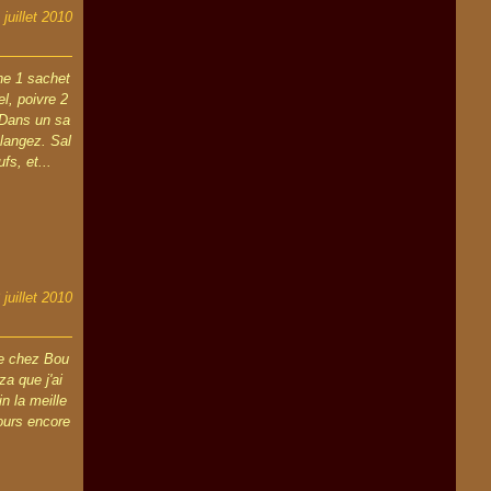
 juillet 2010
ne 1 sachet
el, poivre 2
l Dans un sa
élangez. Sal
fs, et...
 juillet 2010
de chez Bou
a que j'ai
in la meille
jours encore