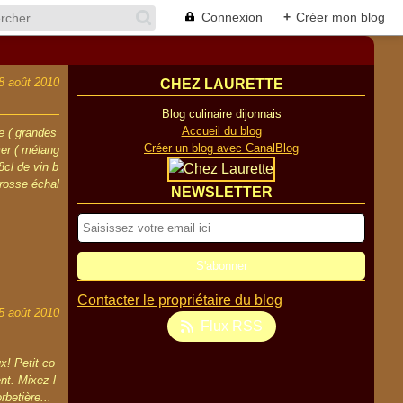
Connexion
+
Créer mon blog
8 août 2010
CHEZ LAURETTE
Blog culinaire dijonnais
Accueil du blog
e ( grandes
Créer un blog avec CanalBlog
mer ( mélang
8cl de vin b
grosse échal
NEWSLETTER
Contacter le propriétaire du blog
5 août 2010
Flux RSS
x! Petit co
nt. Mixez l
rbetière...