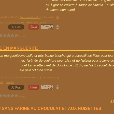
r. il vous faut ensuite : 25 cl de lait 130 g de 
ait 1 grosse cuillère à soupe de Nutella 1 cuil
de cacao non sucré...
rette82 à 07:43 -
Commentaires [
…
]
- Permalien [
#
]
tes
,
chocolat au lait
,
glace au chocolat
0 vote
E EN MARGUERITE
Une belle et très bonne brioche qui a accueilli les filles pour leur
ner. Tartinée de confiture pour Elsa et de Nutella pour Solène 
tude! La recette vient de Boudloune : 210 g de lait 1 sachet de 
ale pain 50 g de sucre...
rette82 à 11:43 -
Commentaires [
…
]
- Permalien [
#
]
lait
,
brioche
0 vote
31
 SANS FARINE AU CHOCOLAT ET AUX NOISETTES