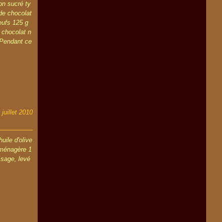
on sucré ty
de chocolat
eufs 125 g
 chocolat n
 Pendant ce
 juillet 2010
uile d'olive
e ménagère 1
ssage, levé